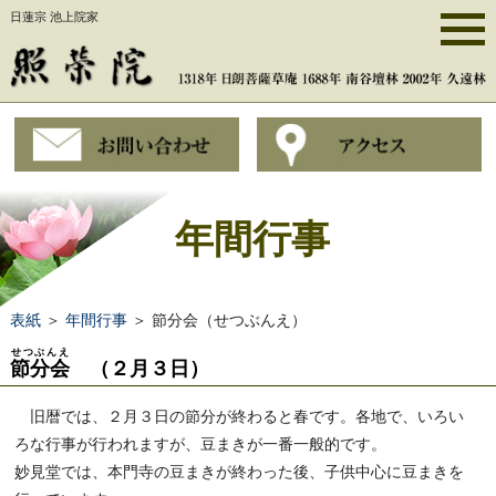
日蓮宗 池上院家
年間行事
表紙
＞
年間行事
＞ 節分会（せつぶんえ）
せつぶんえ
節分会
（２月３日）
旧暦では、２月３日の節分が終わると春です。各地で、いろい
ろな行事が行われますが、豆まきが一番一般的です。
妙見堂では、本門寺の豆まきが終わった後、子供中心に豆まきを