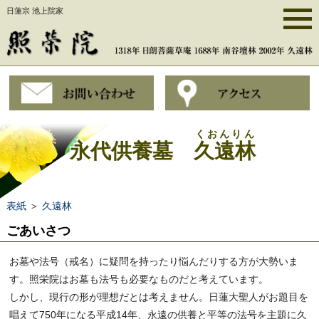
日蓮宗 池上院家
くおんりん
永代供養墓
久遠林
表紙
＞
久遠林
ごあいさつ
お墓や法号（戒名）に疑問を持ったり悩んだりする方が大勢いま
す。照栄院はお墓も法号も必要なものだと考えています。
しかし、現行の形が理想だとは考えません。日蓮大聖人がお題目を
唱えて750年になる平成14年、永遠の供養と平等の法号を主題に久