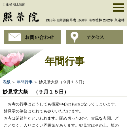
日蓮宗 池上院家
年間行事
表紙
＞
年間行事
＞ 妙見堂大祭（９月１５日）
妙見堂大祭 （９月１５日）
お寺の行事はどうしても檀家中心のものになってしまいます。
妙見堂の例祭はだれでも参りいただけます。
お寺は閉鎖的だといわれます。閉め切ったお堂、古風な玄関、ど
ことなく、入りにくい雰囲気があります。妙見堂はその上、坂の