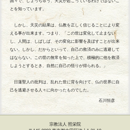
国々で、しょっちゅう、天災が起こっているわけではないこ
とを知っています。
しかし、天災の結果は、仏教を正しく信じることにより変
える事が出来ます。つまり、「この世は変化して止まない
し、人間は、しばしば、その変化に影響を及ぼすことが出来
ない。しかし、だからといって、自己の救済のみに逃避して
はならない。この世の無常を知った上で、積極的に他を救済
しようとするとき、自然に自己の悟りが得られる。」
日蓮聖人の批判は、乱れた世に背を向けて、仏の世界に自
己を逃避させる人々に向かったものでした。
石川恒彦
宗教法人 照栄院