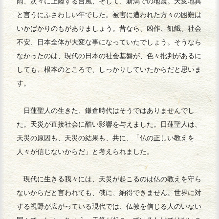
雨、次々に上陸する台風、そして、新潟での地震。天変地異
と言うにふさわしい年でした。被害に遭われた方々の困難は
いかばかりのもがありましょう。昔なら、凶作、飢餓、社会
不安、日本全体が大変な事になっていたでしょう。そうなら
なかったのは、現代の日本の社会基盤が、色々批判があるに
しても、根本のところで、しっかりしていたからだと思いま
す。
日蓮聖人の生きた、鎌倉時代はそうではありませんでし
た。天災が直接社会に酷い影響を与えました。日蓮聖人は、
天災の原因も、天災の結果も、共に、「仏の正しい教えを
人々が信じないからだ」と考えられました。
現代に生きる我々には、天災が起こるのは仏の教えを守ら
ないからだと言われても、俄に、納得できません。世界に対
する視野が広がっている現代では、仏教を信じる人のいない