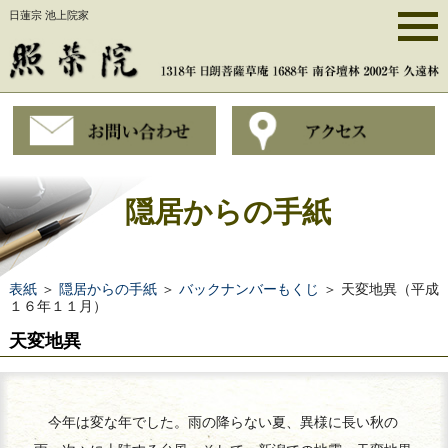
日蓮宗 池上院家
隠居からの手紙
表紙
＞
隠居からの手紙
＞
バックナンバーもくじ
＞ 天変地異（平成
１６年１１月）
天変地異
今年は変な年でした。雨の降らない夏、異様に長い秋の