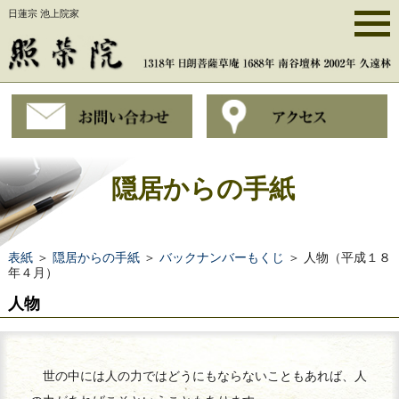
日蓮宗 池上院家
隠居からの手紙
表紙
＞
隠居からの手紙
＞
バックナンバーもくじ
＞ 人物（平成１８
年４月）
人物
世の中には人の力ではどうにもならないこともあれば、人