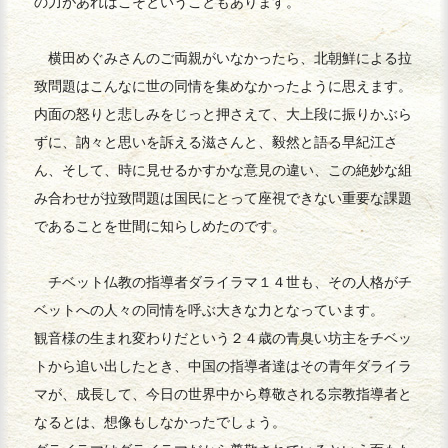
の力があればこそということもあります。
横田めぐみさんのご両親がいなかったら、北朝鮮による拉
致問題はこんなに世の同情を集めなかったように思えます。
内面の怒りと悲しみをじっと押さえて、大上段に振りかぶら
ずに、訥々と思いを訴える滋さんと、毅然と語る早紀江さ
ん、そして、時に見せるかすかな意見の違い、この絶妙な組
み合わせが拉致問題は国民にとって座視できない重要な課題
であることを世間に知らしめたのです。
チベット仏教の指導者ダライラマ１４世も、その人格がチ
ベットへの人々の同情を呼ぶ大きな力となっています。
観音様の生まれ変わりだという２４歳の青臭い坊主をチベッ
トから追い出したとき、中国の指導者達はその青年ダライラ
マが、成長して、今日の世界中から尊敬される宗教指導者と
なるとは、想像もしなかったでしょう。