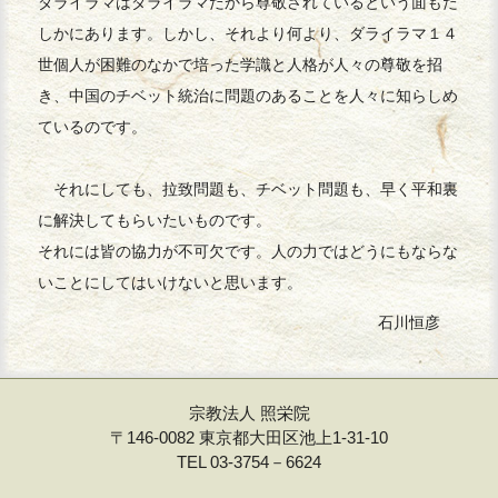
ダライラマはダライラマだから尊敬されているという面もた
しかにあります。しかし、それより何より、ダライラマ１４
世個人が困難のなかで培った学識と人格が人々の尊敬を招
き、中国のチベット統治に問題のあることを人々に知らしめ
ているのです。
それにしても、拉致問題も、チベット問題も、早く平和裏
に解決してもらいたいものです。
それには皆の協力が不可欠です。人の力ではどうにもならな
いことにしてはいけないと思います。
石川恒彦
宗教法人 照栄院
〒146-0082 東京都大田区池上1-31-10
TEL 03-3754－6624