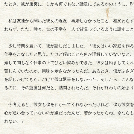
たとき、彼が唐突に、しかも何でもない話題にであるかのように、B
私は友達から聞いた彼女の近況、再婚しなかったこと、相変わらず
わらず、ただ、時々、世の不幸を一人で背負っているように話すこ
少し時間を置いて、彼が話しだしました。「彼女はいい家庭を作ろ
仕事をこなしたと思う。だけど僕のことを何か理解していないなと
婚して間もなく仕事の上でひどい悩みができた。彼女は励ましてく
苦しんでいたのか、興味を示さなかったんだ。あるとき、僕がふさ
を話しかけてきた。だけど僕は返事をしなかった。そしたら、こん
るのに、その態度は何だと、詰問されたんだ。それが終わりの始ま
今考えると、彼女も僕をわかってくれなかったけれど、僕も彼女を
心が通い合っていないのが嫌だったんだ。若かったからね。今なら
れない。」