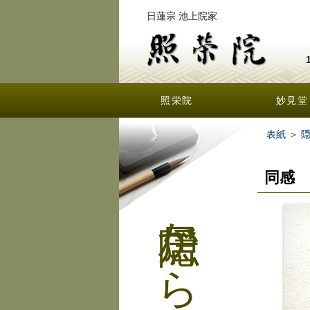
日蓮宗 池上院家
照栄院
妙見堂
表紙
＞
同感
隠居からの手紙