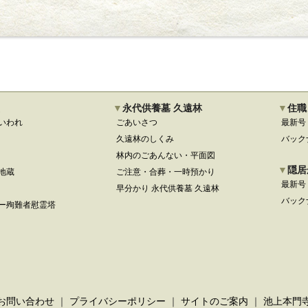
永代供養墓 久遠林
住職
いわれ
ごあいさつ
最新号
久遠林のしくみ
バック
林内のごあんない・平面図
隠居
地蔵
ご注意・合葬・一時預かり
最新号
早分かり 永代供養墓 久遠林
バック
ー殉難者慰霊塔
お問い合わせ
｜
プライバシーポリシー
｜
サイトのご案内
｜
池上本門