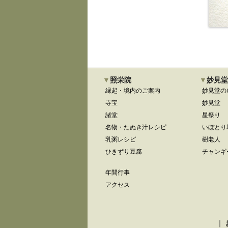
照栄院
妙見堂
縁起・境内のご案内
妙見堂の
寺宝
妙見堂
諸堂
星祭り
名物・たぬき汁レシピ
いぼとり
乳粥レシピ
樹老人
ひきずり豆腐
チャンギ
年間行事
アクセス
｜