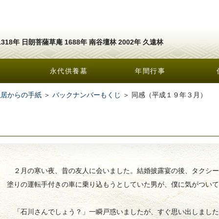
1318年 日朗菩薩草庵 1688年 南谷壇林 2002年 久遠林
永代供養墓
年間行事
隠居からの手紙
＞
バックナンバーもくじ
＞ 同感（平成１９年３月）
２月の寒い夜、昔の友人に会いました。結婚披露宴の後、タクシー
塗りの運転手付きの車に乗り込もうとしていた男が、僕に気がつい
「石川さんでしょう？」一瞬戸惑いましたが、すぐ思い出しました