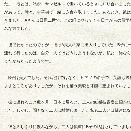
た。 彼とは、私がロサンゼルスで働いているときに知り合いまし
があって、時々、中華街で一緒に夕食を取りました。あるとき、彼は
きました。Aさんは日系二世で、この町にやってくる日本からの留学
名な方でした。
後でわかったのですが、彼はA夫人の家に出入りしていた、B子に
連れて行ったのは、自分一人ではどうしようもないが、私と一緒な
えたからだったようです。
B子は美人でした。それだけではなく、ピアノの名手で、英語も抜
ままところがありましたが、それを補う美貌と才能に恵まれていま
彼に遅れること数ヶ月、日本に帰ると、二人の結婚披露宴に招かれ
した。しかし、間もなく二人は離婚しました。私も二人とは疎遠に
彼と久しぶりに飲みながら、二人は慎重にB子の話はさけていまし