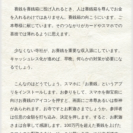
賽銭を賽銭箱に投げ入れるとき、人は賽銭箱を尊んでお金
を入れるわけではありません。賽銭箱の向こうにいます、ご
本尊様に献じています。そのつながりがカードやスマホでの
喜捨では薄れるように思えます。
少なくない寺社が、お賽銭を重要な収入源にしています。
キャッシュレス化が進めば、早晩、何らかの対策が必要にな
るでしょう。
こんなのはどうでしょう。スマホに「お賽銭」というアプ
リをインストールします。お参りをして、スマホを御宝前に
向けお賽銭のアイコンを押すと、画面にご本尊あるいは祭神
があらわれます。お寺ですとお釈迦さまでしょうか。参拝者
は任意の金額を打ち込み、決定を押します。すると、お釈迦
さまは合掌して感謝します。100万円を超えた賽銭を上げた