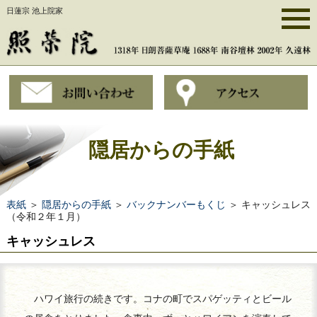
日蓮宗 池上院家
隠居からの手紙
表紙
＞
隠居からの手紙
＞
バックナンバーもくじ
＞ キャッシュレス
（令和２年１月）
キャッシュレス
ハワイ旅行の続きです。コナの町でスパゲッティとビール