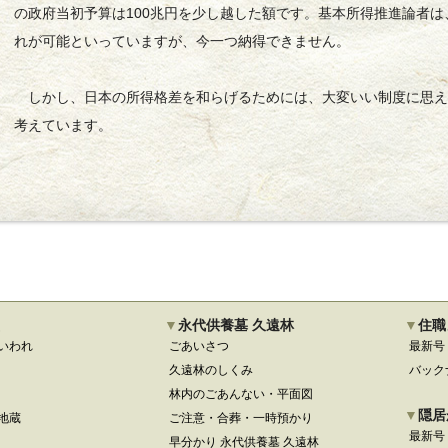
の政府当初予算は100兆円を少し越した額です。基本所得推進論者
れが可能といっていますが、今一つ納得できません。
しかし、日本の所得格差を和らげるためには、大変いい制度に思え
考えています。
永代供養墓 久遠林
住職
いわれ
ごあいさつ
最新号
久遠林のしくみ
バック
林内のごあんない・平面図
隠居
地蔵
ご注意・合葬・一時預かり
最新号
早分かり 永代供養墓 久遠林