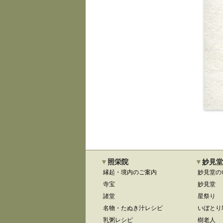
照栄院
妙見堂
縁起・境内のご案内
妙見堂の
寺宝
妙見堂
諸堂
星祭り
名物・たぬき汁レシピ
いぼとり
乳粥レシピ
樹老人