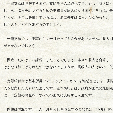
一律支給は理解できます。支給事務の単純化です。もし、収入に応
したら、収入を証明するための事務量が膨大になります。それに、
配人が、今年は失業している場合、逆に去年は収入が少なかったが
した人を、どう区別するのでしょう。
一律支給でも、申請から．一月たっても入金がありません。収入別
が届かないでしょう。
間違ったのは、非課税にしたことでしょう。本来の収入と合算して
はかなり和らげられたのではないでしょうか。高収入の人は45%、
定額給付金は基本所得 (ベーシックインカム) を連想させます。実
入を提案した人もいたようです。基本所得とは、政府が国民の最低
に、一定額のお金を、すべての国民に支給する制度です。
問題は財源です。一人一月10万円を保証するとなれば、150兆円