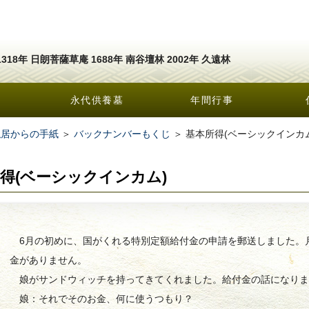
1318年 日朗菩薩草庵 1688年 南谷壇林 2002年 久遠林
永代供養墓
年間行事
隠居からの手紙
＞
バックナンバーもくじ
＞ 基本所得(ベーシックインカ
得(ベーシックインカム)
6月の初めに、国がくれる特別定額給付金の申請を郵送しました。
金がありません。
娘がサンドウィッチを持ってきてくれました。給付金の話になりま
娘：それでそのお金、何に使うつもり？