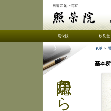
日蓮宗 池上院家
照栄院
妙見堂
表紙
＞
基本所
隠居からの手紙