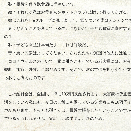
私：接待を伴う飲食店に行きたいな。
娘：それじゃ私はお母さんをホストクラブに連れて行ってあげる
娘はこれをlineグループに流しました。気がついた妻はカンカンで
妻：なんてことを考えているの。こないだ、子ども食堂に寄付する
の？
私：子ども食堂は本当だよ。これは冗談だよ。
妻：悪い冗談はよしてください。あなたたちの冗談は他人には通じ
コロナウイルスのせいで、家に引きこもっている老夫婦には、お
観劇、旅行、外食、全部だめです。そこで、次の世代を担う少年少
らおうと考えたのです。
この給付金は、全国民一律に10万円支給されます。大富豪の孫正
活をしている私にも、今日のご飯にも困っている失業者にも10万円
声があります。もっとも孫さんは、最近大損をしたということですか
ているかもしれません。冗談、冗談ですよ。念のため。