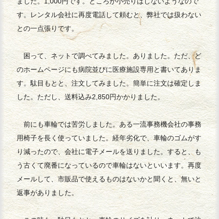
ました。1,000円です。ところが小売りはしないようなので
す。レンタル会社に再度電話して頼むと、弊社では扱わない
との一点張りです。
困って、ネットで調べてみました。ありました。ただ、ど
のホームページにも病院並びに医療施設専用と書いてありま
す。駄目もとと、注文してみました。簡単に注文は確定しま
した。ただし、送料込み2,850円かかりました。
前にも車輪では苦労しました。ある一流事務機会社の事務
用椅子を長く使っていました。経年劣化で、車輪のゴムがす
り減ったので、会社に電子メールを送りました。すると、も
う古くて廃番になっているので車輪はないといいます。再度
メールして、市販品で使えるものはないかと聞くと、無いと
返事がありました。