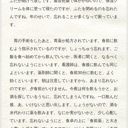
ふたが開けっ放しです。最近乾燥で体がかゆいので、保湿ク
リームを体に塗って寝たのですが、ふたを閉めるのを忘れた
んですね。年のせいで、忘れることが多くなって困っていま
す。
胃の手術をしたあと、胃薬が処方されています。食前に飲
むよう指示されているのですが、しょっちゅう忘れます。ご
飯を食べ始めてから飲んでいいか，医者に聞くと、なるべく
忘れないようにといいます。看護師は、食後に飲んでも同じ
よといいます。薬剤師に聞くと、食前30分に飲むと、よく
効くといいます。朝は注意していますから、あまり忘れない
のですが、夕食前がいけません。今夜は何を飲もうかと、お
酒を探しているうちに、忘れてしまうんですね。一口飲んだ
後、あ、いけないと思い出します。しょうがないので、酒を
水代わりに薬を飲みます。なにか害がないかと、少し心配し
ています。忘れないようにと、食卓の上に「食前薬」と大き