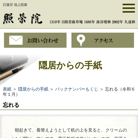
日蓮宗 池上院家
隠居からの手紙
表紙
＞
隠居からの手紙
＞
バックナンバーもくじ
＞ 忘れる（令和６
年１月）
忘れる
朝起きて、着替えようとして机の上を見ると、クリームの