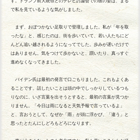
す。トランプ前大統領とのテレビ討論会での彼の姿は、まる
で私を見ているような気がしました。
まず、おぼつかない足取りで登壇しました。私が「年を取
ったな」と、感じたのは、街を歩いていて、若い人たちにど
んどん追い越されるようになってでした。歩みが遅いだけで
はありません。気をつけて歩かないと、躓いたり、真っすぐ
進めなくなってきました。
バイデン氏は最初の発言で口ごもりました。これもよくあ
ることです。話したいことは頭の中でしっかりしているつも
りなのに、いざ言葉を出そうとすると、最初の言葉が見つか
りません。「今日は雨になると天気予報で言っているよ」
と、言おうとして、なぜか「雨」が頭に浮かび、「違う」と
思ったとたんにしどろもどろになります。