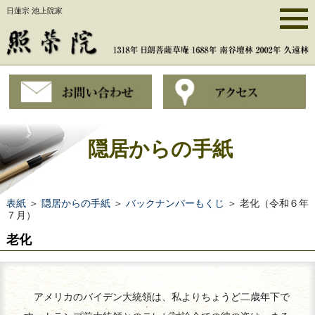
日蓮宗 池上院家
隠居からの手紙
表紙
＞
隠居からの手紙
＞
バックナンバーもくじ
＞ 老化（令和６年
７月）
老化
アメリカのバイデン大統領は、私よりちょうど二歳年下で