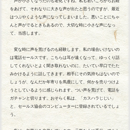
声が小さくなったのも老化ですね。私も若いころからお経
をあげて、それなりに大きな声が出たと思うのですが、最近
はつぶやくような声になってしまいました。悪いことにちゃ
んと声がでるときもあるので、大切な時に小さな声になっ
て、当惑します。
変な時に声を荒げるのも経験します。私の場合いけないの
は電話セールスです。こちらは耳が遠くなって、ゆっくり話
してくれないとよく聞き取れないのに、たいてい早口でたた
みかけるように話してきます。相手にその気持ちはないので
しょうが、なんだか年寄りを馬鹿にして、何かを売りつけよ
うとしているように感じられます。つい声を荒げて、電話を
ガチャンと切ります。おそらく私は、「カスハラじじい」
と、セールス協会のコンピューターに登録されているでしょ
う。