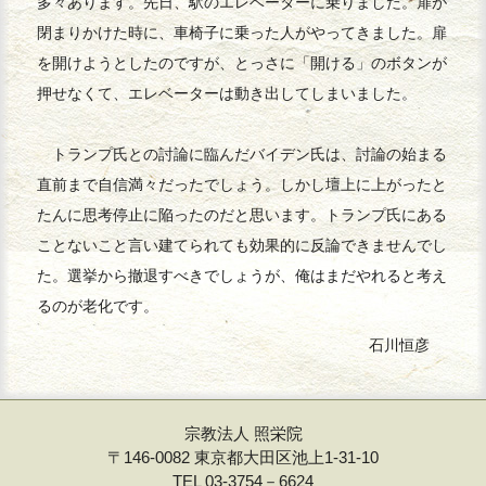
多々あります。先日、駅のエレベーターに乗りました。扉が
閉まりかけた時に、車椅子に乗った人がやってきました。扉
を開けようとしたのですが、とっさに「開ける」のボタンが
押せなくて、エレベーターは動き出してしまいました。
トランプ氏との討論に臨んだバイデン氏は、討論の始まる
直前まで自信満々だったでしょう。しかし壇上に上がったと
たんに思考停止に陥ったのだと思います。トランプ氏にある
ことないこと言い建てられても効果的に反論できませんでし
た。選挙から撤退すべきでしょうが、俺はまだやれると考え
るのが老化です。
石川恒彦
宗教法人 照栄院
〒146-0082 東京都大田区池上1-31-10
TEL 03-3754－6624