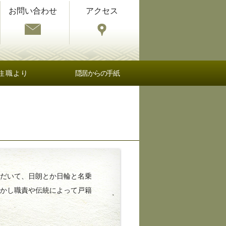
お問い合わせ
アクセス
住職より
隠居からの手紙
だいて、日朗とか日輪と名乗
しかし職責や伝統によって戸籍