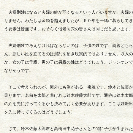
夫婦別姓になると夫婦の絆が弱くなるという人がいますが、夫婦の
りません。わたしは金婚を越えましたが、５０年を一緒に暮らして
う要素は皆無です。おそらく偕老同穴の皆さんは同じだと思います
夫婦別姓で考えなければならないのは、子供の姓です。両親どちら
ん。新しい姓を立てるのは混乱を招き現実的ではありません。収入
か、女の子は母親、男の子は男親の姓はどうでしょう。ジャンケン
なりそうです。
そこで考えられのが、海外にも例がある、複姓です。鈴木と佐藤か
乗ります。名前を太郎と着ければ鈴木佐藤太郎です。通称は鈴木太
の姓を先に持ってくるかも決めておく必要があります。ここは妊娠
を先に持ってくるのはどうでしょう。
さて、鈴木佐藤太郎君と高橋田中花子さんとの間に子供が生まれた