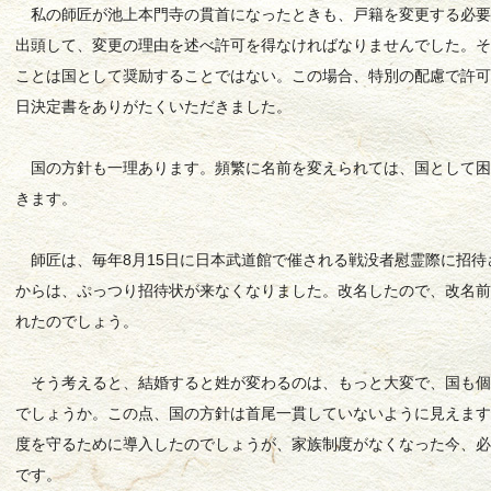
私の師匠が池上本門寺の貫首になったときも、戸籍を変更する必要
出頭して、変更の理由を述べ許可を得なければなりませんでした。
ことは国として奨励することではない。この場合、特別の配慮で許
日決定書をありがたくいただきました。
国の方針も一理あります。頻繁に名前を変えられては、国として困
きます。
師匠は、毎年8月15日に日本武道館で催される戦没者慰霊際に招待
からは、ぷっつり招待状が来なくなりました。改名したので、改名
れたのでしょう。
そう考えると、結婚すると姓が変わるのは、もっと大変で、国も個
でしょうか。この点、国の方針は首尾一貫していないように見えま
度を守るために導入したのでしょうが、家族制度がなくなった今、
です。