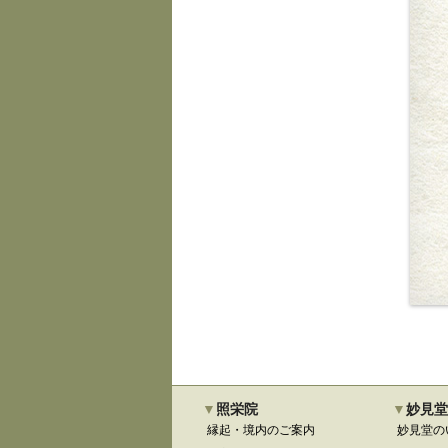
照栄院
妙見堂
縁起・境内のご案内
妙見堂の