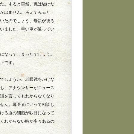
した。すると突然、孫は駆けだ
足が出ません。考えてみると、
ていたのでしょう、母親が後ろ
まいました。幸い車が通ってい
になってしまったでしょう。
返上です。
でしょうか。老眼鏡をかけな
ても、アナウンサーがニュース
冗談を言ってもわからなくなり
ません。耳医者にいって相談し
分ける脳の細胞が駄目になって
よくわからない時が多々あるの
。