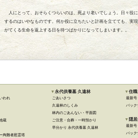
人にとって、おそらくつらいのは、死より老いでしょう。日々役に
するのはいやなものです。何か役に立ちたいと計画を立てても、実
がてくる生命を返上する日を待つばかりになってしまいます。。
永代供養墓 久遠林
住職
いわれ
ごあいさつ
最新号
久遠林のしくみ
バック
林内のごあんない・平面図
隠居
地蔵
ご注意・合葬・一時預かり
最新号
早分かり 永代供養墓 久遠林
バック
ー殉難者慰霊塔