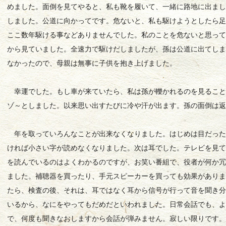
めました。面倒を見てやると、私も靴を履いて、一緒に路地に出ま
しました。公道に向かってです。危ないと、私も駆けようとしたら
ここ数年駆ける事などありませんでした。私のことを危ないと思っ
から見ていました。全速力で駆けだしましたが、孫は公道に出てし
なかったので、母親は無事に子供を抱き上げました。
幸運でした。もし車が来ていたら、私は孫が轢かれるのを見ること
ゾ～としました。以来思い出すたびに冷や汗が出ます。孫の面倒は
年を取っていろんなことが出来なくなりました。はじめは目だった
ければ小さい字が読めなくなりました。次は耳でした。テレビを見
を読んでいるのはよくわかるのですが、お笑い番組で、役者が何か
ました。補聴器を買ったり、手元スピーカーを買っても効果があり
たら、検査の後、それは、耳ではなく耳から信号が行って音を聞き
いるから、なにをやってもだめだといわれました。日常会話でも、
で、何度も聞きなおしますから会話が弾みません。寂しい限りです