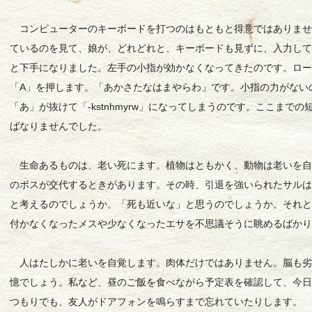
コンピューターのキーボードを打つのはもともと得意ではありませ
ているのを見て、娘が、どれどれと、キーボードも見ずに、入力し
と下手になりました。左手の小指が効かなくなってきたのです。ロ
「A」を押します。「あかさたなはまやらわ」です。小指の力がない
「あ」が抜けて「-kstnhmyrw」になってしまうのです。ここまで
ばなりませんでした。
生命あるものは、老い死にます。植物はともかく、動物は老いを自
のボスが交代するときがあります。その時、引退を強いられたサル
と考えるのでしょうか。「死も近いな」と思うのでしょうか。それ
付かなくなったメスや少なくなったエサを不思議そうに眺めるばか
人はたしかに老いを自覚します。肉体だけではありません。脳も劣
憶でしょう。私など、昼のご飯を食べながら予定表を確認して、今
つもりでも、友人がドアフォンを鳴らすまで忘れていたりします。