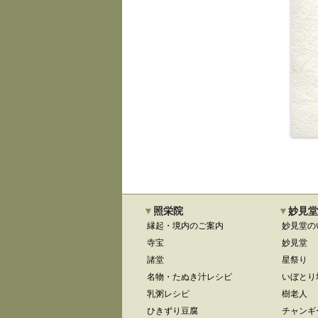
照栄院
妙見堂
縁起・境内のご案内
妙見堂の
寺宝
妙見堂
諸堂
星祭り
名物・たぬき汁レシピ
いぼとり
乳粥レシピ
樹老人
ひきずり豆腐
チャンギ