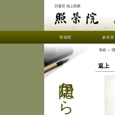
日蓮宗 池上院家
照栄院
妙見堂
表紙
＞
返上
隠居からの手紙