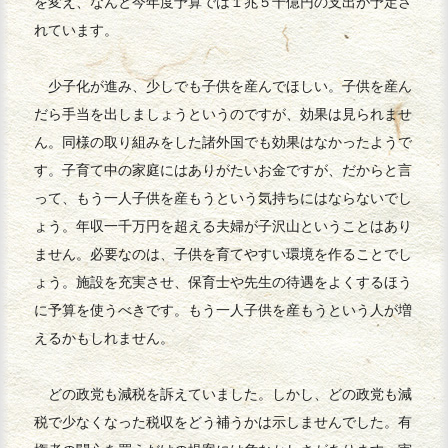
を変え、なんと今年度予算では１兆５千億円の支出が予定さ
れています。
少子化が進み、少しでも子供を産んでほしい。子供を産ん
だら手当を出しましょうというのですが、効果は見られませ
ん。同様の取り組みをした諸外国でも効果はなかったようで
す。子育て中の家庭にはありがたいお金ですが、だからと言
って、もう一人子供を産もうという気持ちにはならないでし
ょう。年収一千万円を超える夫婦が子沢山ということはあり
ません。必要なのは、子供を育てやすい環境を作ることでし
ょう。施設を充実させ、保育士や先生の待遇をよくするほう
に予算を使うべきです。もう一人子供を産もうという人が増
えるかもしれません。
どの政党も減税を訴えていました。しかし、どの政党も減
税で少なくなった税収をどう補うかは示しませんでした。有