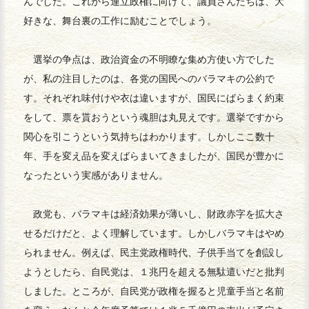
んでした。これから連立政権に向けて、議員さんたちは、大
好きな、舞台裏の工作に励むことでしょう。
選挙の争点は、政治資金の不明瞭な集め方使い方でした
が、私の注目したのは、各党の国民へのバラマキの公約で
す。それぞれ味付けや衣は違いますが、国民にばらまく約束
をして、票を貰おうという魂胆は丸見えです。選挙ですから
関心を引こうという気持ちはわかります。しかしここ数十
年、手を変え品を変えばらまいてきましたが、国民が豊かに
なったという実感がありません。
政党も、バラマキは経済効果が薄いし、財政赤字を拡大さ
せるだけだと、よく理解しています。しかしバラマキはやめ
られません。例えば、民主党政権時代、子供手当てを創設し
ようとしたら、自民党は、１兆円を超える無駄遣いだと批判
しました。ところが、自民党が政権を握ると児童手当と名前