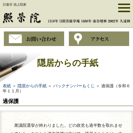
日蓮宗 池上院家
隠居からの手紙
表紙
＞
隠居からの手紙
＞
バックナンバーもくじ
＞ 過保護（令和６
年１１月）
過保護
衆議院選挙が終わりました。どの政党も過半数を取れませ