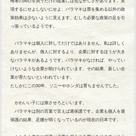
権者の関心を買うだけの提案には危なかしさがあります。実
現するにせよしないにせよ、バラマキは票を集める以外の政
策効果は少ないように見えます。むしろ必要な政策の足を引
っ張っているようです。
バラマキは個人に対してだけではありません。私は詳しく
ありませんが、個人に対するより、企業に対するほうが大き
なバラマキがあるようです。バラマキがなければ、やってい
けないような企業が助けられています。その結果、新しい企
業が育たないといわれています。
たしかにこの30年、ソニーやホンダは育ちませんでした。
かわいい子には旅させろといいます。
バラマキは別の言葉で言えば過保護です。企業も個人を過
保護の結果、足腰が弱くなっているのが現在の日本です。