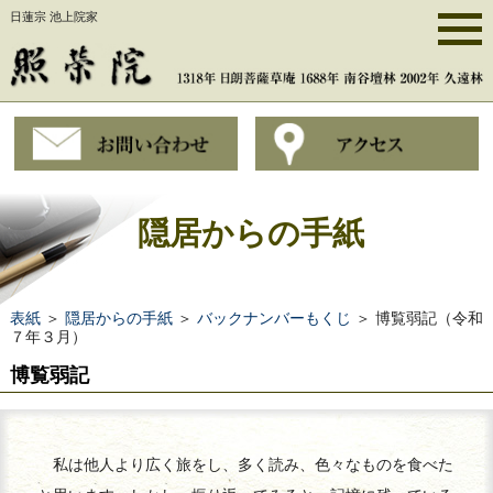
日蓮宗 池上院家
隠居からの手紙
表紙
＞
隠居からの手紙
＞
バックナンバーもくじ
＞ 博覧弱記（令和
７年３月）
博覧弱記
私は他人より広く旅をし、多く読み、色々なものを食べた