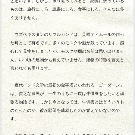
と思います。しかし、振り返ってみると、記憶に残っている
ものは、旅行にしろ、読書にしろ、食事にしろ、そんなに多
くありません。
ウズベキスタンのサマルカンドは、英雄ティムールの作っ
た町として有名です。多くのモスクや廟が残っています。感
心して見物をしましたが、モスクや廟の名前は思い出せませ
ん。いつ頃の建物かも覚えていません。建物の特徴を言えと
言われても困ります。
近代インド文学の最初の金字塔といわれる「ゴーダーン」
は、貧乏な農民が、一生のうちに一度は牛供養をしたいと頑
張る物語です。しかし今となっては、牛供養とはどういうも
のだったのか、彼が願望を成就したのか覚えていないので
す。