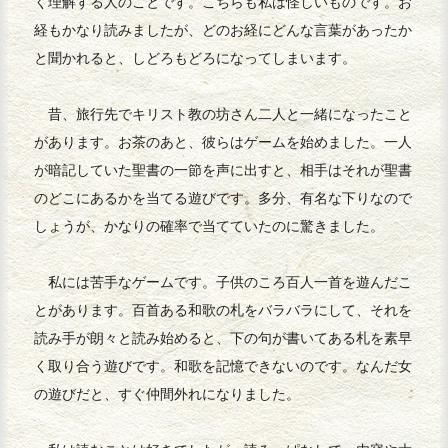
く理解する人のことです。こちらも私は怪しいものです。お
経もかなり読みましたが、どのお経にどんな言葉があったか
と聞かれると、しどろもどろになってしまいます。
昔、旅行先でキリスト教の坊さん二人と一緒になったこと
があります。お茶のあと、彼らはゲームを始めました。一人
が暗記していた聖書の一節を声に出すと、相手はそれが聖書
のどこにあるかを当てる遊びです。多分、有名な下りなので
しょうが、かなりの確率で当てていたのに驚きました。
私には苦手なゲームです。子供のころ百人一首を遊んだこ
とがあります。百首ある和歌の札をバラバラにして、それを
読み手が朗々と読み始めると、下の句が書いてある札を素早
く取り合う遊びです。和歌を記憶できないのです。なんだ女
の遊びだと、すぐ仲間外れになりました。