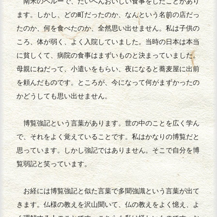
南米のペルーで、たいへんおいしい食事をしたことがあり
ます。しかし、どの町だったのか、なんという名前の店だっ
たのか、何を食べたのか、全然思い出せません。私は子供の
ころ、体が弱く、よく入院していました。当時の日本は本当
に貧しくて、病院の食事はまずいものと決まっていました。
母親にねだって、小遣いをもらい、夜になると蕎麦屋に出前
を頼んだものです。ところが、今になって何がまずかったの
かどうしても思い出せません。
博覧強記という言葉があります。世の中のことを広く学ん
で、それをよく覚えていることです。私はかなりの博覧だと
思っています。しかし強記ではありません。そこで自分を博
覧弱記と笑っています。
お経には博覧強記と似た言葉で多聞強識という言葉が出て
きます。仏様の教えを沢山聞いて、仏の教えをよく憶え、よ