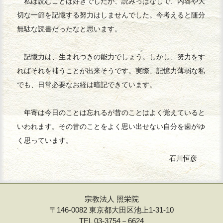
私は読むことは好きでしたが、読みっぱなしで、内容や大
切な一節を記憶する努力はしませんでした。今考えると随分
無駄な読書だったなと思います。
記憶力は、生まれつきの能力でしょう。しかし、努力をす
ればそれを補うことが出来そうです。実際、記憶力薄弱な私
でも、日常必要なお経は暗記できています。
年寄は今日のことは忘れるが昔のことはよく覚えていると
いわれます。その昔のことをよく思い出せない自分を歯がゆ
く思っています。
石川恒彦
宗教法人 照栄院
〒146-0082 東京都大田区池上1-31-10
TEL 03-3754－6624