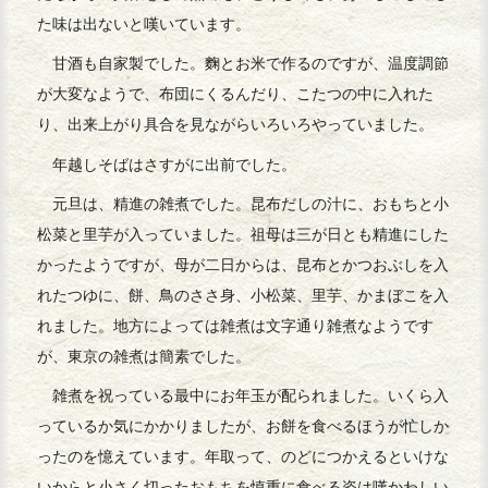
た味は出ないと嘆いています。
甘酒も自家製でした。麴とお米で作るのですが、温度調節
が大変なようで、布団にくるんだり、こたつの中に入れた
り、出来上がり具合を見ながらいろいろやっていました。
年越しそばはさすがに出前でした。
元旦は、精進の雑煮でした。昆布だしの汁に、おもちと小
松菜と里芋が入っていました。祖母は三が日とも精進にした
かったようですが、母が二日からは、昆布とかつおぶしを入
れたつゆに、餅、鳥のささ身、小松菜、里芋、かまぼこを入
れました。地方によっては雑煮は文字通り雑煮なようです
が、東京の雑煮は簡素でした。
雑煮を祝っている最中にお年玉が配られました。いくら入
っているか気にかかりましたが、お餅を食べるほうが忙しか
ったのを憶えています。年取って、のどにつかえるといけな
いからと小さく切ったおもちを慎重に食べる姿は嘆かわしい