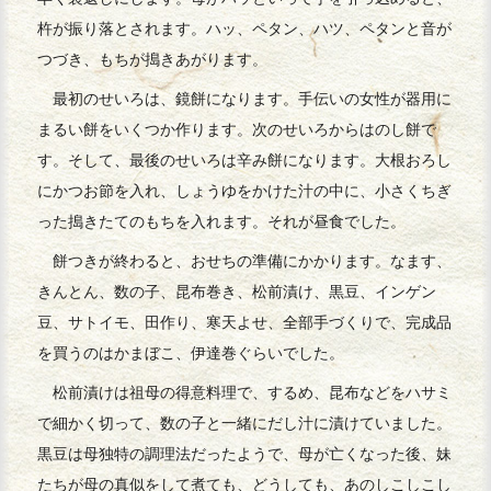
杵が振り落とされます。ハッ、ペタン、ハツ、ペタンと音が
つづき、もちが搗きあがります。
最初のせいろは、鏡餅になります。手伝いの女性が器用に
まるい餅をいくつか作ります。次のせいろからはのし餅で
す。そして、最後のせいろは辛み餅になります。大根おろし
にかつお節を入れ、しょうゆをかけた汁の中に、小さくちぎ
った搗きたてのもちを入れます。それが昼食でした。
餅つきが終わると、おせちの準備にかかります。なます、
きんとん、数の子、昆布巻き、松前漬け、黒豆、インゲン
豆、サトイモ、田作り、寒天よせ、全部手づくりで、完成品
を買うのはかまぼこ、伊達巻ぐらいでした。
松前漬けは祖母の得意料理で、するめ、昆布などをハサミ
で細かく切って、数の子と一緒にだし汁に漬けていました。
黒豆は母独特の調理法だったようで、母が亡くなった後、妹
たちが母の真似をして煮ても、どうしても、あのしこしこし