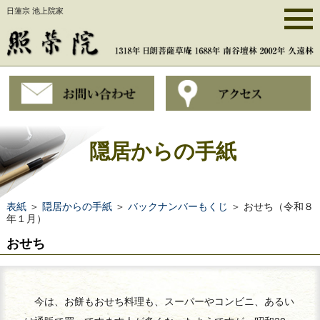
日蓮宗 池上院家
隠居からの手紙
表紙
＞
隠居からの手紙
＞
バックナンバーもくじ
＞ おせち（令和８
年１月）
おせち
今は、お餅もおせち料理も、スーパーやコンビニ、あるい