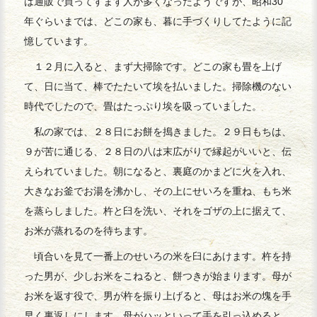
は通販で買ってすます人が多くなったようですが、昭和30
年ぐらいまでは、どこの家も、暮に手づくりしてたように記
憶しています。
１２月に入ると、まず大掃除です。どこの家も畳を上げ
て、日に当て、棒でたたいて埃を払いました。掃除機のない
時代でしたので、畳はたっぷり埃を吸っていました。
私の家では、２８日にお餅を搗きました。２９日もちは、
９が苦に通じる、２８日の八は末広がりで縁起がいいと、伝
えられていました。朝になると、裏庭のかまどに火を入れ、
大きなお釜でお湯を沸かし、その上にせいろを重ね、もち米
を蒸らしました。杵と臼を洗い、それをゴザの上に据えて、
お米が蒸れるのを待ちます。
頃合いを見て一番上のせいろの米を臼にあけます。杵を持
った男が、少しお米をこねると、餅つきが始まります。母が
お米を返す役で、男が杵を振り上げると、母はお米の塊を手
早く裏返しにします。母がハッといって手を引っ込めると、