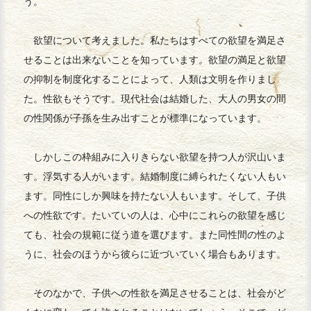
う。
欲望について考えました。私たちはすべての欲望を満足さ
せることは出来ないことを知っています。欲望の満足と欲望
の抑制を制度化することによって、人類は文明を作りまし
た。性欲もそうです。現代社会は結婚した、大人の男女の間
の性関係が子孫を生み出すことが標準になっています。
しかしこの枠組みに入りきらない欲望を持つ人が沢山いま
す。浮気する人がいます。結婚制度に縛られたくない人もい
ます。同性にしか興味を持たない人もいます。そして、子供
への性欲です。たいていの人は、心中にこれらの欲望を感じ
ても、社会の規範に従う道を選びます。また同性間の性のよ
うに、社会のほうから彼らに近づいていく場合もあります。
そのなかで、子供への性欲を満足させることは、社会がど