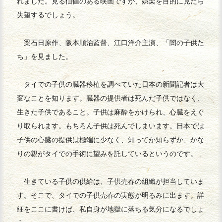
れました。見る価値のある映画ですが、娯楽を目的に見たら
失望するでしょう。
梁石日原作、阪本順治監督、江口洋介主演、「闇の子供た
ち」を見ました。
タイでの子供の臓器移植を調べていた日本の新聞記者は大
変なことを知ります。臓器の提供者は死んだ子供ではなく、
生きた子供であること。子供は麻酔をかけられ、心臓をえぐ
り取られます。もちろん子供は死んでしまいます。日本では
子供の心臓の提供は極端に少なく、知ってか知らずか、かな
りの親がタイでの手術に望みを託しているというのです。
生きている子供の供給は、子供売春の組織が担当していま
す。そこで、タイでの子供売春の実態が明るみに出ます。詳
細をここに書けば、私自身が地獄に落ちる気分になるでしょ