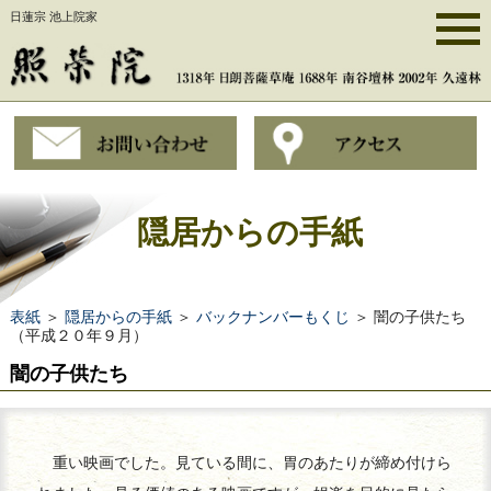
日蓮宗 池上院家
隠居からの手紙
表紙
＞
隠居からの手紙
＞
バックナンバーもくじ
＞ 闇の子供たち
（平成２０年９月）
闇の子供たち
重い映画でした。見ている間に、胃のあたりが締め付けら