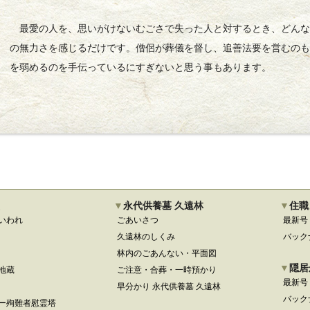
最愛の人を、思いがけないむごさで失った人と対するとき、どんな
の無力さを感じるだけです。僧侶が葬儀を督し、追善法要を営むの
を弱めるのを手伝っているにすぎないと思う事もあります。
永代供養墓 久遠林
住職
いわれ
ごあいさつ
最新号
久遠林のしくみ
バック
林内のごあんない・平面図
隠居
地蔵
ご注意・合葬・一時預かり
最新号
早分かり 永代供養墓 久遠林
バック
ー殉難者慰霊塔