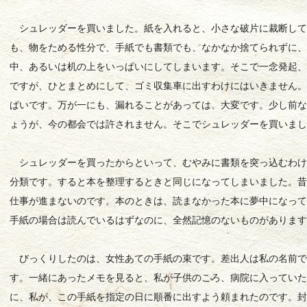
シュレッダーを買いました。紙を入れると、小さな破片に裁断して
も、物をためる性分で、手紙でも書類でも、なかなか捨てられずに
中、あるいは机の上をいっぱいにしてしまいます。そこで一念発起
ですが、ひとまとめにして、ゴミ収集車に出すわけにはいきません
ぱいです。万が一にも、漏れることがあっては、大変です。少し前
ょうが、今の都会では許されません。そこでシュレッダーを買いま
シュレッダーを買ったからといって、むやみに書類を突っ込むわけ
分類です。すると本を整理するときと同じになってしまいました。
仕事が進まないのです。本のときは、読まなかった本に夢中になっ
手紙の場合は読んでいるはずなのに、全然記憶のないものがありま
びっくりしたのは、女性あての手紙の束です。差出人は私の名前で
す。一緒にあったメモを見ると、私が子供のころ、病院に入ってい
に、私が、この手紙を指定の日に順番に出すよう頼まれたのです。