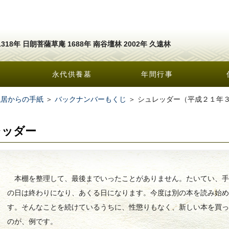
1318年 日朗菩薩草庵 1688年 南谷壇林 2002年 久遠林
永代供養墓
年間行事
隠居からの手紙
＞
バックナンバーもくじ
＞ シュレッダー（平成２１年
レッダー
本棚を整理して、最後までいったことがありません。たいてい、手
の日は終わりになり、あくる日になります。今度は別の本を読み始
す。そんなことを続けているうちに、性懲りもなく、新しい本を買
のが、例です。