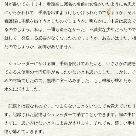
付が書いてあります。看護婦に宛名の名前の女性がいたようにも思
にからかわれて、手紙を出すようけしかけられたのでしょうか。そ
看護婦に手紙を出そうとしたのでしょうか。明らかに、中身は恋文
るのでしょう。私は、一通も送らなかった、不誠実な少年だったの
就して、発送する必要がなくなったのでしょうか。あるいはまた、
たのでしょうか。記憶がありません。
シュレッダーにかける前、手紙を開けてみたいと、いささかの誘惑
てある未使用の十円切手がもったいないとも思いました。しかし、
めの封筒でしたので、無理に突っ込みました。もし機械が壊れたら
永久に消えました。
記憶とは変なものです。つまらないことをいつまでも覚えていたり
す。記録された記憶はシュレッダーで消すことができます。頭の中
えずに、思いがけないときによみがえります。それでも、嬉しい事
憶が薄れていきます。