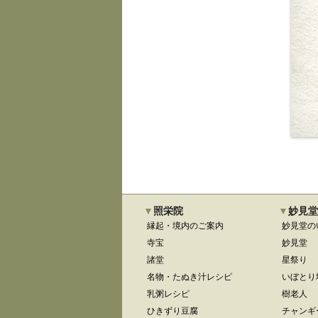
照栄院
妙見堂
縁起・境内のご案内
妙見堂の
寺宝
妙見堂
諸堂
星祭り
名物・たぬき汁レシピ
いぼとり
乳粥レシピ
樹老人
ひきずり豆腐
チャンギ