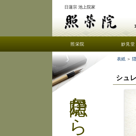
日蓮宗 池上院家
照栄院
妙見堂
表紙
＞
シュ
隠居からの手紙