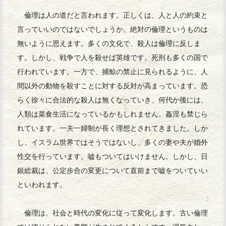
倫理は人の道だと言われます。正しくは、人と人の約束と
言っていいのではないでしょうか。絶対の倫理というものは
無いように思えます。多くの文化で、殺人は倫理に反しま
す。しかし、戦争で人を殺せば英雄です。死刑も多くの国で
行われています。一方で、捕鯨の禁止に見られるように、人
間以外の動物を殺すことに対する反対が高まっています。恐
らく徐々に合法的な殺人は無くなっていき、何代か後には、
人類は菜食生活になっているかもしれません。姦淫も禁じら
れています。一夫一婦制が長く理想とされてきました。しか
し、イスラム世界ではそうではないし、多くの妻や夫が婚外
性交を行っています。嘘もついてはいけません。しかし、日
銀総裁は、公定歩合の変更について直前まで嘘をついていい
といわれます。
倫理は、社会と時代の変化に従って変化します。古い倫理