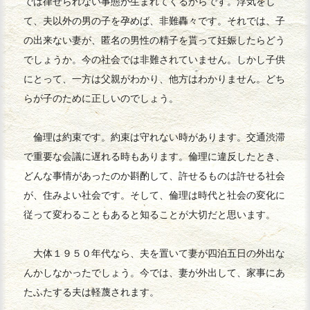
では律せられない事態が生まれてくるからです。浮気をし
て、夫以外の男の子を孕めば、非難轟々です。それでは、子
の出来ない妻が、匿名の男性の精子を貰って妊娠したらどう
でしょうか。今の社会では非難されていません。しかし子供
にとって、一方は父親がわかり、他方はわかりません。どち
らが子のために正しいのでしょう。
倫理は約束です。約束は守れない時があります。交通渋滞
で重要な会議に遅れる時もあります。倫理に違反したとき、
どんな事情があったのか斟酌して、許せるものは許せる社会
が、住みよい社会です。そして、倫理は時代と社会の変化に
従って変わることもあると知ることが大切だと思います。
大体１９５０年代なら、夫を置いて妻が四泊五日の外出な
んかしなかったでしょう。今では、妻が外出して、家事にあ
たふたする夫は軽蔑されます。