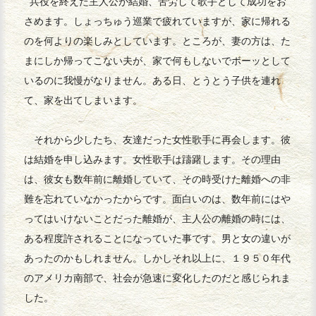
兵役を終えた主人公が結婚、苦労して歌手として成功をお
さめます。しょっちゅう巡業で疲れていますが、家に帰れる
のを何よりの楽しみとしています。ところが、妻の方は、た
まにしか帰ってこない夫が、家で何もしないでボーッとして
いるのに我慢がなりません。ある日、とうとう子供を連れ
て、家を出てしまいます。
それから少したち、友達だった女性歌手に再会します。彼
は結婚を申し込みます。女性歌手は躊躇します。その理由
は、彼女も数年前に離婚していて、その時受けた離婚への非
難を忘れていなかったからです。面白いのは、数年前にはや
ってはいけないことだった離婚が、主人公の離婚の時には、
ある程度許されることになっていた事です。男と女の違いが
あったのかもしれません。しかしそれ以上に、１９５０年代
のアメリカ南部で、社会が急速に変化したのだと感じられま
した。