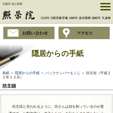
日蓮宗 池上院家
隠居からの手紙
表紙
＞
隠居からの手紙
＞
バックナンバーもくじ
＞ 坊主頭（平成２
２年１２月）
坊主頭
坊主頭と言われるように、坊さんは頭を剃っているのが普