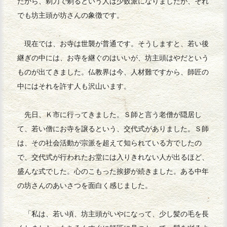
たから、剃刀で剃るという人は少数派になりましたが、それ
でも坊主頭が坊さんの象徴です。
現在では、お寺は世襲が普通です。そうしますと、若い後
継ぎの中には、お寺を継ぐのはいいが、坊主頭はやだという
ものが出てきました。仏教界は今、人材難ですから、師匠の
中にはそれを許す人も沢山います。
先日、Ｋ市に行ってきました。Ｓ師と言う老僧が隠居し
て、若い僧にお寺を譲るという、交代式がありました。Ｓ師
は、その社会活動が宗派を超えて知られている方でしたの
で、交代式が行われたお堂には入りきれない人が出るほど、
盛んな式でした。心のこもった挨拶が続きました。ある中年
の坊さんのあいさつを面白く感じました。
「私は、若い頃、坊主頭がいやになって、少し髪の毛を長