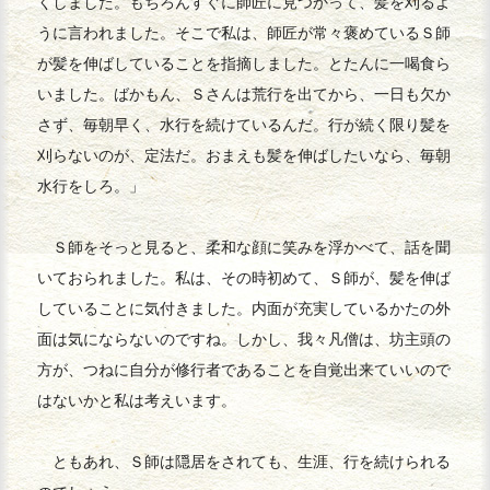
くしました。もちろんすぐに師匠に見つかって、髪を刈るよ
うに言われました。そこで私は、師匠が常々褒めているＳ師
が髪を伸ばしていることを指摘しました。とたんに一喝食ら
いました。ばかもん、Ｓさんは荒行を出てから、一日も欠か
さず、毎朝早く、水行を続けているんだ。行が続く限り髪を
刈らないのが、定法だ。おまえも髪を伸ばしたいなら、毎朝
水行をしろ。」
Ｓ師をそっと見ると、柔和な顔に笑みを浮かべて、話を聞
いておられました。私は、その時初めて、Ｓ師が、髪を伸ば
していることに気付きました。内面が充実しているかたの外
面は気にならないのですね。しかし、我々凡僧は、坊主頭の
方が、つねに自分が修行者であることを自覚出来ていいので
はないかと私は考えいます。
ともあれ、Ｓ師は隠居をされても、生涯、行を続けられる