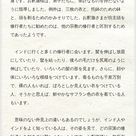
通です。お釈迦様は、弟子たちに、余計なものを持たないよ
うに指導しました。例外は、三枚の衣と、托鉢のための鉢
と、頭を剃るためのかみそりでした。お釈迦さまが坊主頭を
修行者たちに勧めたのは、他の宗教の修行者と区別するため
であったようです。
インドに行くと多くの修行者に会います。髪を伸ばし放題
にしていたり、髷を結ったり、後ろの毛だけを尻尾のように
伸ばしていたり、いろいろの髪の形を見ます。さらに、顔や
体にいろいろな模様をつけています。着るものも千差万別
で、裸の人もいれば、ぼろとしか見えない衣をつけている
人、そうかと思えば、鮮やかなサフラン色の衣を着ている人
もいます。
意味のない外見上の違いもあるのでしょうが、インド人や
インドをよく知っている人は、その姿を見て、どの宗派の修