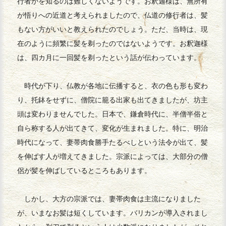
行者かを知るのは難しくないようです。お釈迦様は、無所有
が悟りへの近道と考えられましたので、仏道の修行者は、髪
もない方がいいと教えられたのでしょう。ただ、当時は、現
在のように頻繁に髪を剃ったのではないようです。お釈迦様
は、四カ月に一回髪を剃ったという話が伝わっています。
時代が下り、仏教が各地に伝播すると、衣の色も形も変わ
り、托鉢をせずに、僧院に籠る出家も出てきましたが、坊主
頭は変わりませんでした。日本で、鎌倉時代に、半僧半俗と
自ら称する人が出てきて、変化が生まれました。特に、明治
時代になって、妻帯肉食勝手たるべしという法令が出て、髪
を伸ばす人が増えてきました。宗派によっては、大部分の僧
侶が髪を伸ばしているところもあります。
しかし、大方の宗派では、妻帯肉食は主流になりました
が、いまなお髪は短くしています。バリカンが導入されまし