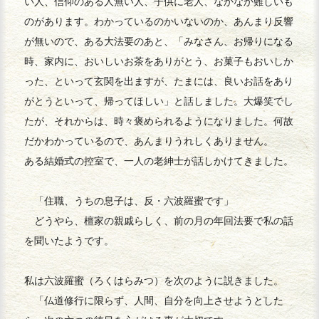
い人、信仰のある人無い人、子供に老人、なかなか難しいも
のがあります。わかっているのかいないのか、あんまり反響
が無いので、ある大法要のあと、「みなさん、お帰りになる
時、家内に、おいしいお茶をありがとう、お菓子もおいしか
った、といって玄関を出ますが、たまには、良いお話をあり
がとうといって、帰ってほしい」と話しました。大爆笑でし
たが、それからは、時々褒められるようになりました。何故
だかわかっているので、あんまりうれしくありません。
ある結婚式の控室で、一人の老紳士が話しかけてきました。
「住職、うちの息子は、反・六波羅蜜です」
どうやら、檀家の親戚らしく、前の月の年回法要で私の話
を聞いたようです。
私は六波羅蜜（ろくはらみつ）を次のように説きました。
「仏道修行に限らず、人間、自分を向上させようとした