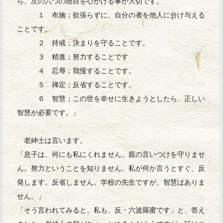
ら、次の六つの徳目を心がける事が大切です。
１ 布施；欲張らずに、自分の者を他人に分け与える
ことです。
２ 持戒；決まりを守ることです。
３ 精進；努力することです
４ 忍辱；我慢することです。
５ 禅定；反省することです。
６ 智慧；この世を幸せに生きようとしたら、正しい
智慧が必要です。」
老紳士は言います。
「息子は、何にも私にくれません。親の言いつけを守りませ
ん。努力ということを知りません。私が何か言うとすぐ、反
発します。反省しません。学校の先生ですが、智慧はありま
せん。」
「そう言われてみると、私も、反・六波羅蜜です」と、答え