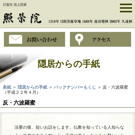
日蓮宗 池上院家
隠居からの手紙
表紙
＞
隠居からの手紙
＞
バックナンバーもくじ
＞ 反・六波羅蜜
（平成２２年４月）
反・六波羅蜜
法要の後、短いお話をします。仏教を知っている人知らな