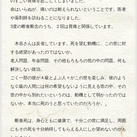
のすごい胃痛を起こしてしまいました。
命はいらぬが、痛いのは耐えられないということです。医者
や薬剤師を訪ねることになりました。
3度の断食断念のうち、２回は胃痛と関係しています。
木谷さんは反省しています。死を望む動機に、この世に対
する絶望があったのではないか。
老人問題、年金問題、その他もろもろの世の中の問題。何も
解決しない政治。
ごく一部の彼がＡ級とよぶ人々がこの世を楽しみ、彼のよう
なＣ級の人間には何の希望もないように見える世の中。その
世の中から別れたいというのは、動機として弱かったのでは
ないか。本当に死のうと思っていたのだろうか。
断食死は、身心ともに健康で、十分この世に満足し、周囲
にもその死を十分納得してもらえる人にしか望めないのかも