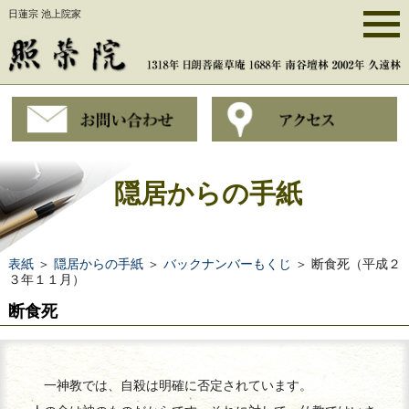
日蓮宗 池上院家
隠居からの手紙
表紙
＞
隠居からの手紙
＞
バックナンバーもくじ
＞ 断食死（平成２
３年１１月）
断食死
一神教では、自殺は明確に否定されています。