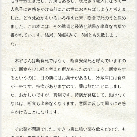
もう十分生きたし、持病もあるし、寝たきり老人になって一
人息子に迷惑をかける前にこの世におさらばしようと考えま
した。どう死ぬかをいろいろ考えた末、断食で死のうと決め
ました。この本には、その準備と経過と結果が率直な言葉で
書かれています。結局、3回試みて、3回とも失敗しまし
た。
木谷さんは断食死ではなく、断食安楽死と呼んでいますの
で、断食を少し軽く考えた所があったのでしょう。断食をす
るというのに、目の前にはお菓子があるし、冷蔵庫には食料
が一杯です。持病がありますので、薬は飲むことにしまし
た。おかしいですが、真剣です。持病が発症して、動けなく
なれば、断食も出来なくなります。意図に反して周りに迷惑
をかけることになります。
その薬が問題でした。すきっ腹に強い薬を飲んだので、も