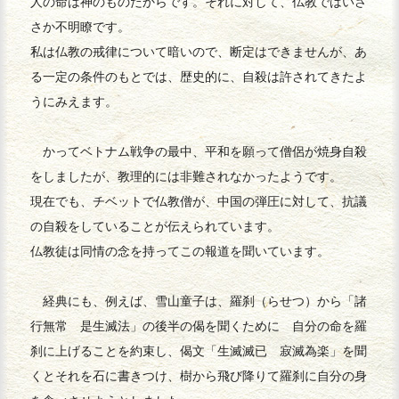
人の命は神のものだからです。それに対して、仏教ではいさ
さか不明瞭です。
私は仏教の戒律について暗いので、断定はできませんが、あ
る一定の条件のもとでは、歴史的に、自殺は許されてきたよ
うにみえます。
かってベトナム戦争の最中、平和を願って僧侶が焼身自殺
をしましたが、教理的には非難されなかったようです。
現在でも、チベットで仏教僧が、中国の弾圧に対して、抗議
の自殺をしていることが伝えられています。
仏教徒は同情の念を持ってこの報道を聞いています。
経典にも、例えば、雪山童子は、羅刹（らせつ）から「諸
行無常 是生滅法」の後半の偈を聞くために 自分の命を羅
刹に上げることを約束し、偈文「生滅滅已 寂滅為楽」を聞
くとそれを石に書きつけ、樹から飛び降りて羅刹に自分の身