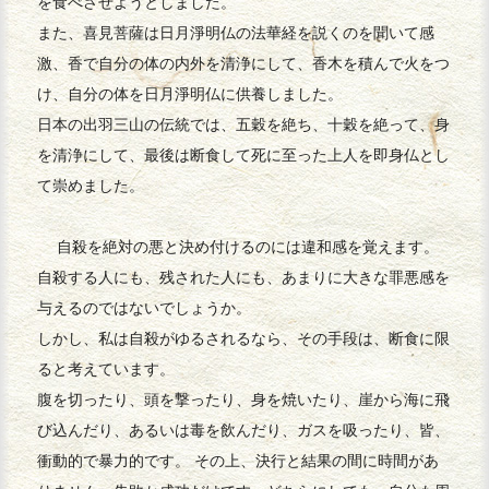
を食べさせようとしました。
また、喜見菩薩は日月淨明仏の法華経を説くのを聞いて感
激、香で自分の体の内外を清浄にして、香木を積んで火をつ
け、自分の体を日月淨明仏に供養しました。
日本の出羽三山の伝統では、五穀を絶ち、十穀を絶って、身
を清浄にして、最後は断食して死に至った上人を即身仏とし
て崇めました。
自殺を絶対の悪と決め付けるのには違和感を覚えます。
自殺する人にも、残された人にも、あまりに大きな罪悪感を
与えるのではないでしょうか。
しかし、私は自殺がゆるされるなら、その手段は、断食に限
ると考えています。
腹を切ったり、頭を撃ったり、身を焼いたり、崖から海に飛
び込んだり、あるいは毒を飲んだり、ガスを吸ったり、皆、
衝動的で暴力的です。 その上、決行と結果の間に時間があ