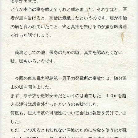
る事が出来た。
どうか本当の事を教えてくれと頼みました。それではと、医
者が癌を告げると、高僧は気絶したというのです。癌が不治
の病と言われていたころ、癌と真実を告げるのが嫌な医者達
が作った話でしょう。
義務としての嘘、保身のための嘘、真実を認めたくない
嘘。嘘もいろいろです。
今回の東京電力福島第一原子力発電所の事故では、随分沢
山の嘘を聞きました。
まず、原子炉が絶対安全だというのは嘘でした。１０mを越
える津波は想定外だったというのも嘘でした。
何度も、巨大津波の可能性について会社は報告を受けていま
した。
ただ、いつ来るとも知れない津波のためにお金を使うのが嫌