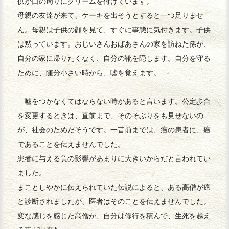
供が口の周りにクリームを付けています。
母親の友達が来て、ケーキを出そうとすると一つ足りませ
ん。母親は子供の顔を見て、すぐに事態に気付きます。子供
は黙っています。おじいさんおばあさんの家を訪ねた孫が、
自分の家に帰りたくなく、自分の靴を隠します。自分を守る
ために、随分小さい時から、嘘を覚えます。
嘘をつかなくてはならない時があると言います。公定歩合
を変更するときは、直前まで、そのそぶりをも見せないの
が、社会のためだそうです。一昔前までは、癌の患者に、癌
であることを伝えませんでした。
患者に与える負の影響があまりに大きいからだと言われてい
ました。
まことしやかに伝えられていた伝説によると、ある高僧が癌
と診断されましたが、医者はそのことを伝えませんでした。
変な感じを感じた高僧が、自分は修行を積んで、生死を越え