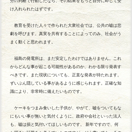
分の判断で行動したなら、その結果をもっと自分に即して受
け入れられたはずです。
教育を受けた人々で作られた大衆社会では、公共の嘘は悲
劇を呼びます。真実を共有することによってのみ、社会がう
まく動くと思われます。
福島の発電所は、まだ安定したわけではありません。これ
からどんな事が起こる可能性があるのか、わかる限り発表す
べきです。また現状についても、正直な発表が待たれます。
ずいぶん隠している事があるように感じられます。正確な知
識により、非常時に備えたいものです。
ケーキをつまみ食いした子供が、やがて、嘘をついてもな
にもいい事が無いと気付くように、政府や会社といった法人
も、嘘は損と気付いてほしいものです。 新年ですので、何