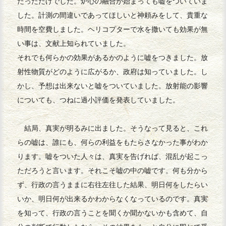
だっただけでした。炉心の融合が始まっても嘘をついていま
した。計測の間違いであってほしいと神頼みをして、貴重な
時間を空費しました。ヘリコプターで水を撒いても効果が無
い事は、文献上知られていました。
それでも何らかの効果があるかのように嘘をつきました。放
射性物質がどのように広がるか、政府は知っていました。し
かし、予想は出来ないと嘘をついていました。放射能の影響
についても、つねに過小評価を発表していました。
結局、真実が明るみに出ました。そうなって見ると、これ
らの嘘は、誰にも、何らの利益をもたらさなかった事がわか
ります。嘘をついた人々は、真実を告げれば、混乱が起こっ
ただろうと言います。それこそ嘘の中の嘘です。何も分から
ず、行政の言うままに右往左往した結果、明日何をしたらい
いか、明日何が出来るかわからなくなっているのです。真実
を知って、行政の言うことを聞くか聞かないかも含めて、自