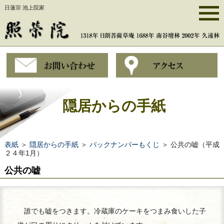
日蓮宗 池上院家
隠居からの手紙
表紙
＞
隠居からの手紙
＞
バックナンバーもくじ
＞ 公共の嘘（平成
２４年1月）
公共の嘘
誰でも嘘をつきます。冷蔵庫のケーキをつまみ食いした子