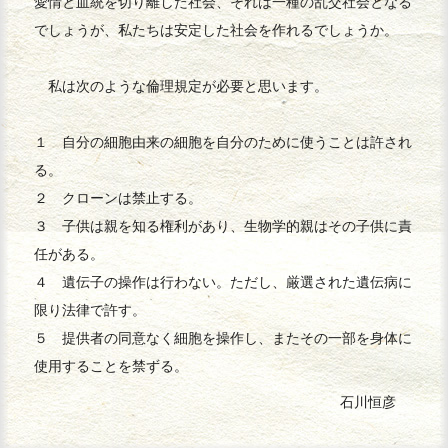
愛情と血統を切り離した社会、それは一種の乱交社会となる
でしょうが、私たちは安定した社会を作れるでしょうか。
私は次のような倫理規定が必要と思います。
１ 自分の細胞由来の細胞を自分のために使うことは許され
る。
２ クローンは禁止する。
３ 子供は親を知る権利があり、生物学的親はその子供に責
任がある。
４ 遺伝子の操作は行わない。ただし、厳選された遺伝病に
限り法律で許す。
５ 提供者の同意なく細胞を操作し、またその一部を身体に
使用することを禁ずる。
石川恒彦