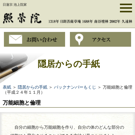
日蓮宗 池上院家
隠居からの手紙
表紙
＞
隠居からの手紙
＞
バックナンバーもくじ
＞ 万能細胞と倫理
（平成２４年１１月）
万能細胞と倫理
自分の細胞から万能細胞を作り、自分の体のどんな部分の