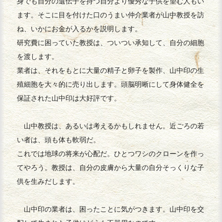
身でも自分の遺伝子を持つ自分より優秀な子供を望む人もい
ます。そこに目を付けた口のうまい仲介業者が山中教授を訪
ね、いかにお金が入るかを説明します。
研究費に困っていた教授は、ついつい承知して、自分の細胞
を渡します。
業者は、それをもとに大量の精子と卵子を製作、山中印の生
殖細胞を大々的に売り出します。頭脳明晰にして身体健全を
保証された山中印は大好評です。
山中教授は、あるいは考えるかもしれません。近ごろの若
い者は、頭も体も軟弱だ。
これでは地球の将来が心配だ。ひとつワシのクローンを作っ
てやろう。教授は、自分の皮膚から大量の自分そっくりな子
供を生みだします。
山中印の業者は、困ったことに気がつきます。山中印を交