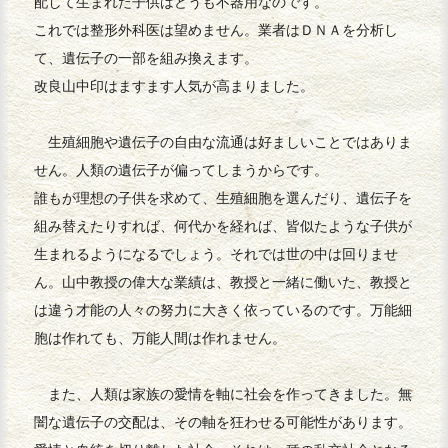
配して生まれた子供はどうも不器用なのです。
これでは整形外科医は望めません。業者はＤＮＡを分析し
て、遺伝子の一部を組み換えます。
改良山中印はますます人気が高まりました。
生殖細胞や遺伝子の自由な流通は好ましいことではありま
せん。人類の遺伝子が偏ってしまうからです。
誰もが理想の子供を求めて、生殖細胞を選んだり、遺伝子を
組み替えたりすれば、何代かを経れば、皆似たような子供が
生まれるようになるでしょう。それでは世の中は回りませ
ん。山中教授の偉大な業績は、教授と一緒に働いた、教授と
は違う才能の人々の努力に大きく依っているのです。万能細
胞は作れても、万能人間は作れません。
また、人類は家族の愛情を軸に社会を作ってきました。無
闇な遺伝子の交配は、その軸を狂わせる可能性があります。