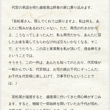
代官の承認を得た越後屋は餌食の家に乗り込みます。
｢若松屋さん。恨んでくれては困りますよ。私は何も、あ
んたに恨みがあるわけじゃない。ただ、商売の行きがかり
上、こうなってしまったんだ。私も商売だから、あんたに貸
したお金を返してもらわなければ立ちいかなくなる。そこ
で、どうだろう。この店と家屋敷を私が頂いて、借金棒引き
ということでは。
そうそう、この一件は、あんたも知ってのとおり、代官様が
一枚かんでいる。代官様は、お宅の娘お千代にぞっこんだ。
お千代を代官様に差し上げて、万事手打ちということで
は。｣
若松屋が逡巡すると、越後屋に付いてきた用心棒がすごみ
ます。すると、物陰で一部始終を聞いていたお千代が現れ、