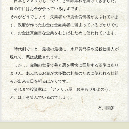
日本もアメリカも、長いこと金融緩和を続けてきました。
世の中にはお金が余っているはずです。
それがどうでしょう、失業者や低賃金労働者があふれていま
す。政府が作ったお金は金融業者に留まっているばかりでな
く、お金は真面目な企業をむしばむために使われています。
時代劇ですと、最後の最後に、水戸黄門様や必殺仕掛人が
現れて、悪は成敗されます。
しかし、金融の世界で善と悪を明快に区別する基準はあり
ません。あふれるお金が大多数の利益のために使われる仕組
みが出来る日を祈るばかりです。
それまで投資家は、｢アメリカ屋、お主もワルよのう。｣
と、ほくそ笑んでいるのでしょう。
石川恒彦