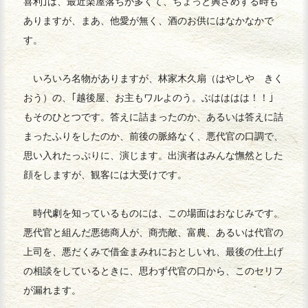
喜利｣は、最近楽屋落ちが多くて、ちょっと興ざめする時も
ありますが、まあ、他愛が無く、酒のお供にはなかなかで
す。
いろいろ名物がありますが、林家木久扇（はやしや きく
おう）の、｢越後屋、お主もワルよのう。ぶはははは！！｣
もそのひとつです。答えに詰まったのか、あるいは答えに詰
まったふりをしたのか、前後の脈絡なく、悪代官の口調で、
思い入れたっぷりに、演じます。出演者はみんな憮然とした
顔をしますが、観客には大受けです。
時代劇を知っているものには、この場面はおなじみです。
悪代官と組んだ悪徳商人が、商売敵、富農、あるいは代官の
上司を、悪だくみで借金まみれにおとしいれ、最後の仕上げ
の相談をしているときに、思わず代官の口から、このセリフ
が漏れます。