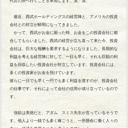
代官の所へ行くことを承知します。涙、涙。
最近、西武ホールディングスの経営陣と、アメリカの投資
会社との対立が鮮明になってきました。
かって、西武がお金に困った時、お金をこの投資会社に都
合してもらいました。西武の経営が立ち直って来た今、投資
会社は、巨大な報酬を要求するようになりました。長期的な
利益を考える経営陣に対して、一日も早く、それも巨額の利
益を回収したい投資会社が対立しています。投資会社には、
多くの投資家がお金を預けています。
彼らに一日でも早く一円でも多く利益を渡すのが、投資会社
の仕事です。それによって会社の信用が成り立っているので
す。
強欲は美徳だと、アダム スミス先生が言っているそうで
す。他人より一銭でも多く稼ごうと、一所懸命に働く人々の