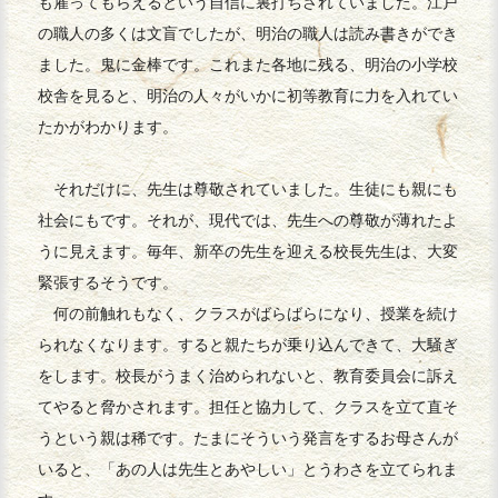
も雇ってもらえるという自信に裏打ちされていました。江戸
の職人の多くは文盲でしたが、明治の職人は読み書きができ
ました。鬼に金棒です。これまた各地に残る、明治の小学校
校舎を見ると、明治の人々がいかに初等教育に力を入れてい
たかがわかります。
それだけに、先生は尊敬されていました。生徒にも親にも
社会にもです。それが、現代では、先生への尊敬が薄れたよ
うに見えます。毎年、新卒の先生を迎える校長先生は、大変
緊張するそうです。
何の前触れもなく、クラスがばらばらになり、授業を続け
られなくなります。すると親たちが乗り込んできて、大騒ぎ
をします。校長がうまく治められないと、教育委員会に訴え
てやると脅かされます。担任と協力して、クラスを立て直そ
うという親は稀です。たまにそういう発言をするお母さんが
いると、「あの人は先生とあやしい」とうわさを立てられま