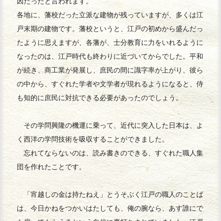
因だったと言われます。
各地に、藩校だった立派な建物が残っていますが、多くは江
戸末期の建物です。藩校というと、江戸の初めから盛んだっ
たように思えますが、各藩が、士分教育に力をいれるように
なったのは、江戸時代も終わりに近づいてからでした。平和
が続き、商工業が発展し、庶民の間に識字率が上がり、彼ら
の中から、すぐれた学者や文学者が現れるようになると、侍
も知的に庶民に対抗できる必要があったのでしょう。
その学問興隆の機運に乗って、近代に突入した日本は、よ
く西洋の学問技術を吸収することができました。
忘れてならないのは、読み書きのできる、すぐれた職人集
団を作れたことです。
「宵越しの金は持たねえ」とうそぶく江戸の職人のことば
は、今日かねをつかいはたしても、俺の腕なら、あす誰にで