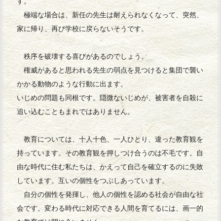
す。
極端な場合は、新任の先生は耐えられなくなって、突然、
家に帰り、再び学校に戻らないそうです。
秩序を破壊する喜びがあるのでしょう。
権威があると思われる先生の弱点を見つけると集団で襲い
かかる動物のような行動に出ます。
いじめの問題も同根です。隠微ないじめが、被害者を自殺に
追い込むこともまれではありません。
教育については、十人十色、一人ひとり、違った教育観を
持っています。その教育観を押しつけ合うのは不毛です。自
由な時代に住む私たちは、かえって自己を確立するのに失敗
しています。互いの個性をつぶしあっています。
自分の個性を発揮し、他人の個性を認める社会が自由な社
会です。変わる時代に対応できる人間を育てるには、画一的