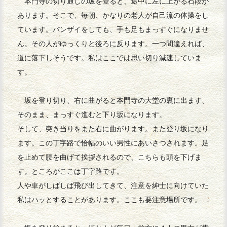
本門寺の切り通しの坂を登ると、途中に左に上がる石段が
あります。そこで、毎朝、かなりの老人が自己流の体操をし
ています。バンザイをしても、手も足もまっすぐになりませ
ん。その人がゆっくりと後ろに反ります。一つ間違えれば、
道に落下しそうです。私はここでは思い切り減速していま
す。
坂を登り切り、右に曲がると本門寺の大堂の裏に出ます、
そのまま、まっすぐ進むと下り坂になります。
そして、突き当りをまた右に曲がります。また登り坂になり
ます。この丁字路で恰幅のいい男性にあいさつされます。足
を止めて腰を曲げて挨拶されるので、こちらも頭を下げま
す。ところがここは丁字路です。
人や車がしばしば飛び出してきて、注意を紳士に向けていた
私はハッとすることがあります。ここも要注意場所です。