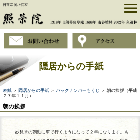
日蓮宗 池上院家
隠居からの手紙
表紙
＞
隠居からの手紙
＞
バックナンバーもくじ
＞ 朝の挨拶（平成
２７年１１月）
朝の挨拶
妙見堂の朝勤に車で行くようになって２年になります。も