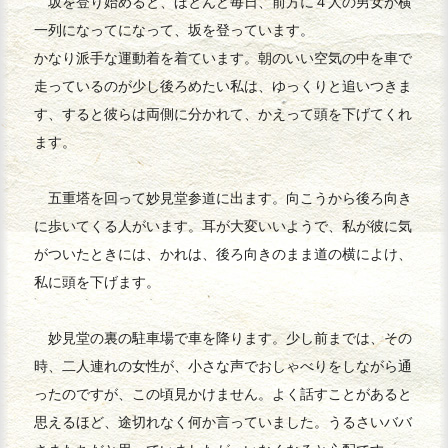
坂を登り始めると、ほとんど毎日、前方に４人の男女が横
一列になってになって、坂を登っています。
かなり派手な運動着を着ています。朝のいい空気の中を車で
走っているのが少し後ろめたい私は、ゆっくりと追いつきま
す、すると彼らは両側に分かれて、かえって頭を下げてくれ
ます。
五重塔を回って妙見堂参道に出ます。向こうから後ろ向き
に歩いてくる人がいます。耳が大変いいようで、私が彼に気
がついたときには、かれは、後ろ向きのまま道の横によけ、
私に頭を下げます。
妙見堂の裏の駐車場で車を降ります。少し前までは、その
時、二人連れの女性が、小さな声でおしゃべりをしながら通
ったのですが、この頃見かけません。よく話すことがあると
思えるほど、途切れなく何か言っていました。うるさいババ