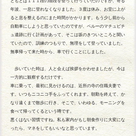
ともとは１１１段の階段を登って行っていたのですが、寄る
年波、一息に登れなくなりました。３度は休み、お堂に上が
ると息を整えるのにまた時間がかかります。もう少し前から
自動車にしようと思っていたのですが、ペルーのマチュピチ
ュ遺跡に行く計画があって、そこは坂のきついところと聞い
ていたので、訓練のつもりで、無理をして登っていました。
無事帰って来た時から、車で行くことにしました。
歩いていた時は、人と会えば挨拶をかわせましたが、今は
一方的に観察するだけです。
車に乗って、最初に見かけるのは、近所の寺の住職夫妻で
す。いつもニコニコ手をふってくれます。朝勤を終えて、か
なり遠くまで散歩に行き、そこで、いわゆる、モーニングを
食べて帰ってくるという噂です。
悪くはない習慣ですね。私も家内がもし朝食作りに大変にな
ったら、マネをしてもいいなと思っています。