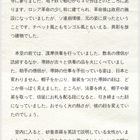
寺に参りました。地下鉄で都心から３０分ほどのところにあ
ります。ロシア革命の少し前に建てられ、革命後は政府の施
設になっていましたが、ソ連崩壊後、元の姿に戻ったという
ことです。チベット風ともモンゴル風ともいえる、異彩を放
つ建物でした。
本堂の前では、護摩供養を行っていました。数名の僧侶が
読経するなか、導師が次々と供養の品を火にくべていまし
た。助手の僧侶が、導師の仕事を手伝っている姿は、日本と
変わりません。帽子をかぶり、袈裟をつけた導師の顔は、ど
こか俗っぽく見えました。ところが、法要を終え、帽子や袈
裟を取って、信徒にお札を配る段になると、引き締まった顔
になっていました。おそらく火の熱さが、彼の顔を変えてい
たのでしょう。
堂内に入ると、砂曼荼羅を英語で説明している女性がいま