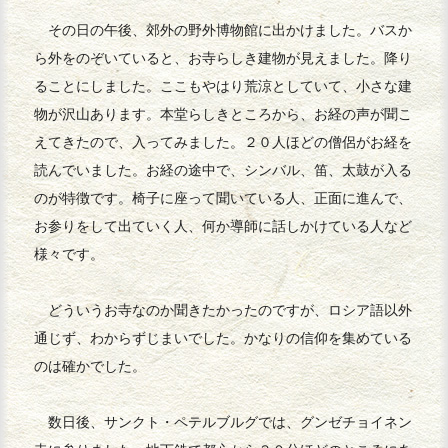
その日の午後、郊外の野外博物館に出かけました。バスか
ら外をのぞいていると、お寺らしき建物が見えました。降り
ることにしました。ここもやはり荒涼としていて、小さな建
物が沢山あります。本堂らしきところから、お経の声が聞こ
えてきたので、入ってみました。２０人ほどの僧侶がお経を
読んでいました。お経の途中で、シンバル、笛、太鼓が入る
のが特徴です。椅子に座って聞いている人、正面に進んで、
お参りをして出ていく人、何か導師に話しかけている人など
様々です。
どういうお寺なのか聞きたかったのですが、ロシア語以外
通じず、わからずじまいでした。かなりの信仰を集めている
のは確かでした。
数日後、サンクト・ペテルブルグでは、グンゼチョイネン