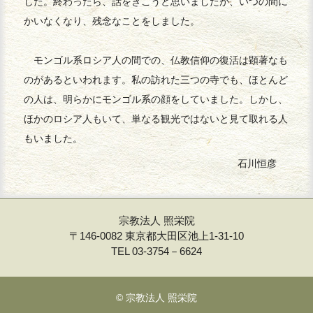
した。終わったら、話をきこうと思いましたが、いつの間に
かいなくなり、残念なことをしました。
モンゴル系ロシア人の間での、仏教信仰の復活は顕著なも
のがあるといわれます。私の訪れた三つの寺でも、ほとんど
の人は、明らかにモンゴル系の顔をしていました。しかし、
ほかのロシア人もいて、単なる観光ではないと見て取れる人
もいました。
石川恒彦
宗教法人 照栄院
〒146-0082 東京都大田区池上1-31-10
TEL 03-3754－6624
© 宗教法人 照栄院