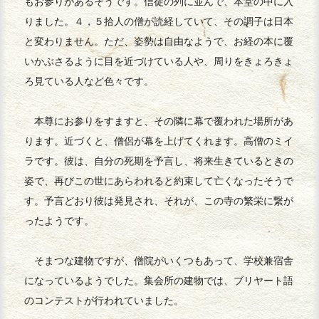
もお参りがあるそうです。信徒の列に並んで、本堂の中に入
りました。４，５拾人の僧が読経していて、その調子は日本
と変わりません。ただ、姿勢は自由なようで、お経の本に覆
いかぶさるように目を近づけている人や、周りをきょろきょ
ろ見ている人など色々です。
本尊にお参りをすますと、その隣に幕で覆われた場所があ
ります。近づくと、僧侶が幕を上げてくれます。高僧のミイ
ラです。彼は、自分の死期を予言し、将来生きているときの
姿で、再びこの世にあらわれると約束して亡くなったそうで
す。予言どおり彼は発見され、それが、この寺の繁栄に繋が
ったようです。
そまつな建物ですが、僧院がいくつもあって、学校兼宿舎
になっているようでした。集会所の建物では、ブリヤート語
のコンテストが行われていました。