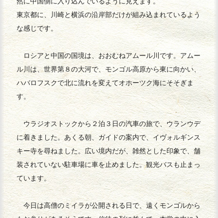
然に中国側に入り込んでいるように見えます。
東京都に、川崎と横浜の沿岸部だけが組み込まれているよう
な感じです。
ロシアと中国の国境は、おおむねアムール川です。アムー
ル川は、世界第８の大河で、モンゴル高原から東に向かい、
ハバロフスクで北に流れを変えてオホーツク海にそそぎま
す。
ウラジオストックから２泊３日の汽車の旅で、ウランウデ
に着きました。あくる朝、ガイドの案内で、イヴォルギンス
キー寺を尋ねました。広い境内だが、雑然とした印象で、舗
装されていない駐車場に車を止めました。観光バスも止まっ
ています。
今日は高僧のミイラが公開される日で、遠くモンゴルから