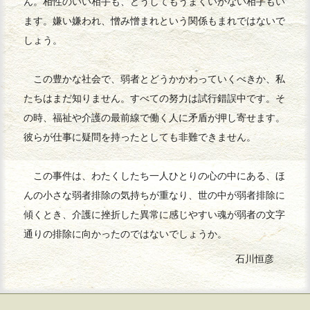
ん。相性のいい相手も、どうしてもうまくいかない相手もい
ます。嫌い嫌われ、憎み憎まれという関係もまれではないで
しょう。
この豊かな社会で、弱者とどうかかわっていくべきか、私
たちはまだ知りません。すべての努力は試行錯誤中です。そ
の時、福祉や介護の最前線で働く人に矛盾が押し寄せます。
彼らが仕事に疑問を持ったとしても非難できません。
この事件は、わたくしたち一人ひとりの心の中にある、ほ
んの小さな弱者排除の気持ちが重なり、世の中が弱者排除に
傾くとき、介護に挫折した異常に感じやすい魂が弱者の文字
通りの排除に向かったのではないでしょうか。
石川恒彦