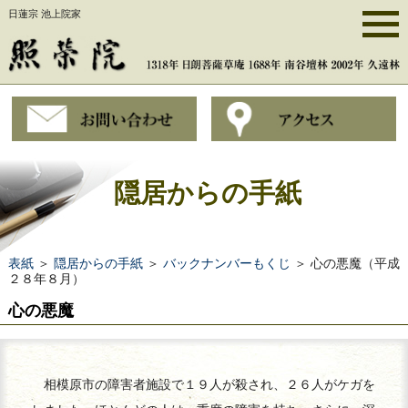
日蓮宗 池上院家
隠居からの手紙
表紙
＞
隠居からの手紙
＞
バックナンバーもくじ
＞ 心の悪魔（平成
２８年８月）
心の悪魔
相模原市の障害者施設で１９人が殺され、２６人がケガを