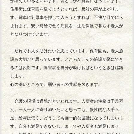
が増えているといいます。皆どこか不寛容になっています。
住宅街に保育園を建てようとすれば、反対の声が上がりま
す。電車に乳母車を押して入ろうとすれば、不快な目でにら
まれます。安い時給で働く店員を、生活保護で暮らす老人が
どなりつけています。
だれでも人を助けたいと思っています。保育園も、老人施
設も大切だと思っています。ところが、その施設が隣にでき
るのは反対です。障害者を自分が助けねばというときは躊躇
します。
心の深いところで、弱い者への共感を欠きます。
介護の現場は過酷だといわれます。入所者の性格は千差万
別。一人一人に寄り添いたいと思っても、慢性的な人手不
足。給与は低く、どうしても画一的な世話になってしまいま
す。自分も満足できないし、ましてや入所者も満足しませ