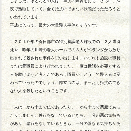
しました。ほとんどの人は、重度の障害を持ち、さらに、深
夜で熟睡していて、全く抵抗のできない状態だっただろうと
いわれています。
平成に入って、最大の大量殺人事件だそうです。
２０１０年の春日部市の特別養護老人施設での、３人虐待
死や、昨年の川崎の老人ホームでの３人がベランダから放り
出されて殺された事件を思い出します。いずれも施設の職員
または元職員により行われました。一度は世話を必要とする
人を助けようと考えたであろう職員が、どうして殺人者に変
わっていったのでしょう。際立つのは、まったく抵抗のでき
ない人を殺したということです。
人は一から十まで仏であったり、一から十まで悪魔であっ
たりしません。善行をなしているときも、一分の悪の気持ち
があり、悪行をなしているときも、一分の善なる気持ちがあ