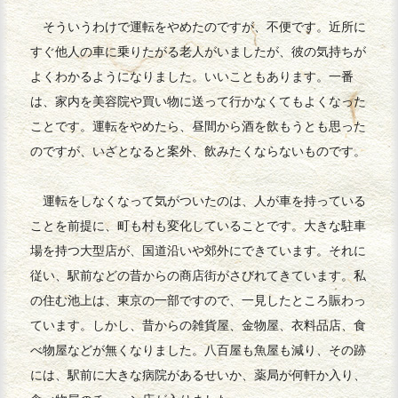
そういうわけで運転をやめたのですが、不便です。近所に
すぐ他人の車に乗りたがる老人がいましたが、彼の気持ちが
よくわかるようになりました。いいこともあります。一番
は、家内を美容院や買い物に送って行かなくてもよくなった
ことです。運転をやめたら、昼間から酒を飲もうとも思った
のですが、いざとなると案外、飲みたくならないものです。
運転をしなくなって気がついたのは、人が車を持っている
ことを前提に、町も村も変化していることです。大きな駐車
場を持つ大型店が、国道沿いや郊外にできています。それに
従い、駅前などの昔からの商店街がさびれてきています。私
の住む池上は、東京の一部ですので、一見したところ賑わっ
ています。しかし、昔からの雑貨屋、金物屋、衣料品店、食
べ物屋などが無くなりました。八百屋も魚屋も減り、その跡
には、駅前に大きな病院があるせいか、薬局が何軒か入り、