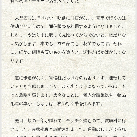
食べ物屋のチェーン店が入りました。
大型店には行けない、駅前には店がない、電車で行くのは
億劫だというので、通信販売を利用するようになりました。
しかし、やはり手に取って見比べてからでないと、物足りな
い気がします。本でも、衣料品でも、花苗でもです。それ
に、細かい値段も安いものを買うと、送料がばかばかしくな
ります。
道に歩道がなく、電信柱だらけなのも困ります。運転して
いるときも感じましたが、よく歩くようになってからは、も
っと危険を感じます。皮肉なことに、老人介護施設や、物品
配達の車が、しばしば、私の行く手を拒みます。
先日、頬の一部が腫れて、チクチク痛むので、皮膚科に行
きました。帯状疱疹と診断されました。運動のしすぎで疲れ