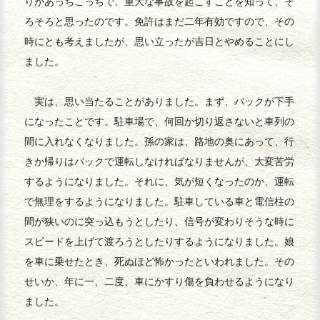
りがあっちこっちで、重大な事故を起こすことを知って、そ
ろそろと思ったのです。免許はまだ二年有効ですので、その
時にとも考えましたが、思い立ったが吉日とやめることにし
ました。
実は、思い当たることがありました。まず、バックが下手
になったことです。駐車場で、何回か切り返さないと車列の
間に入れなくなりました。孫の家は、路地の奥にあって、行
きか帰りはバックで運転しなければなりませんが、大変苦労
するようになりました。それに、気が短くなったのか、運転
で無理をするようになりました。駐車している車と電信柱の
間が狭いのに突っ込もうとしたり、信号が変わりそうな時に
スピードを上げて渡ろうとしたりするようになりました。娘
を車に乗せたとき、死ぬほど怖かったといわれました。その
せいか、年に一、二度、車にかすり傷を負わせるようになり
ました。