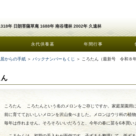
1318年 日朗菩薩草庵 1688年 南谷壇林 2002年 久遠林
永代供養墓
年間行事
隠居からの手紙
＞
バックナンバーもくじ
＞ ころたん（最新号 令和８
たん
ころたん ころたんという名のメロンをご存じですか。家庭菜園用
前に育てておいしいメロンを沢山食べました。メロンはウリ科の植
毎年は作れません。そろそろいいだろうと、今年の春に苗を6本買い
ころたんは、初期の手入れが面倒です。子ずるを整理して、孫ずる