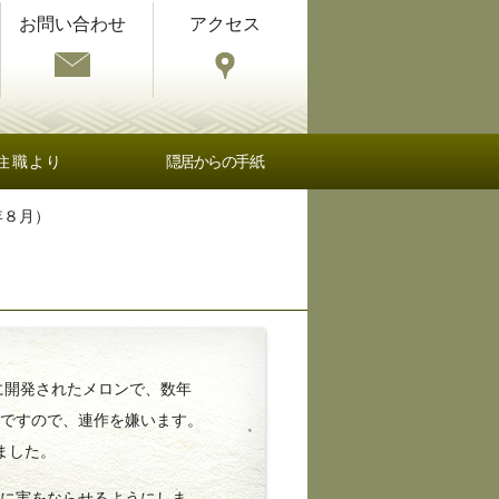
お問い合わせ
アクセス
住職より
隠居からの手紙
年８月）
に開発されたメロンで、数年
物ですので、連作を嫌います。
ました。
に実をならせるようにしま