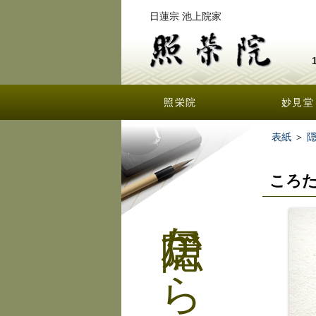
日蓮宗 池上院家
照栄院
妙見堂
表紙
＞
ころ
隠居からの手紙