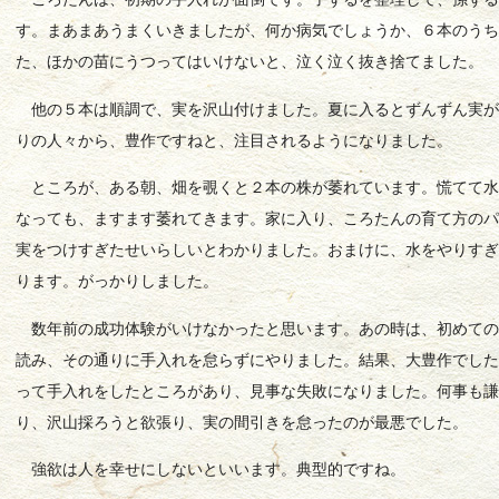
す。まあまあうまくいきましたが、何か病気でしょうか、６本のう
た、ほかの苗にうつってはいけないと、泣く泣く抜き捨てました。
他の５本は順調で、実を沢山付けました。夏に入るとずんずん実が
りの人々から、豊作ですねと、注目されるようになりました。
ところが、ある朝、畑を覗くと２本の株が萎れています。慌てて水
なっても、ますます萎れてきます。家に入り、ころたんの育て方の
実をつけすぎたせいらしいとわかりました。おまけに、水をやりす
ります。がっかりしました。
数年前の成功体験がいけなかったと思います。あの時は、初めての
読み、その通りに手入れを怠らずにやりました。結果、大豊作でし
って手入れをしたところがあり、見事な失敗になりました。何事も
り、沢山採ろうと欲張り、実の間引きを怠ったのが最悪でした。
強欲は人を幸せにしないといいます。典型的ですね。