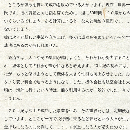
ところが強欲を貫いて成功を収めている人がいます。現在、世界一
氏です。彼の資産と同じ額を稼ぐために、週に50時間、２０歳から
いくらいるでしょう。ある計算によると、なんと時給３億円です。
ないでしょう。
彼は次々と新しい事業を立ち上げ、多くは成功を治めているからで
成功にあるのかもしれません。
経済学は、人々やその集団が儲けようと、それぞれが努力すること
れ、総体としての社会が豊かになると教えます。20世紀の初めには
社が、もっと儲けようとして機体を大きく性能も向上させました。
をより安い料金で運べるようになりました。機体会社も航空会社も
頃は、海外に行くという時は、船を利用するのが一般的でした。今
しません。
２０世紀は沢山の成功した事業を生み、その重役たちは、定期便な
しています。ところが一方で飛行機に乗るなど夢だという人々が生
金持ちになるのに比例して、ますます貧乏になる人が増えたのです