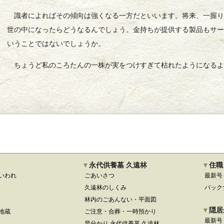
識者によればその傾向は強くなる一方だといいます。将来、一握り
世の中になったらどうなるんでしょう。金持ちが提供する製品もサ
いうことではないでしょうか。
ちょうど私のころたんの一株が実をつけすぎて枯れたようになるよ
永代供養墓 久遠林
住職
いわれ
ごあいさつ
最新号
久遠林のしくみ
バック
林内のごあんない・平面図
隠居
地蔵
ご注意・合葬・一時預かり
最新号
早分かり 永代供養墓 久遠林