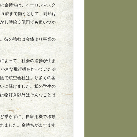
の金持ちは、イーロンマスク
６５歳まで働くとして、時給は
しかし時給３億円でも追いつか
す。彼の強欲は金銭より事業の
によって、社会の進歩が生ま
、小さな飛行機を作っていた会
お陰で航空会社はより多くの客
大いに儲けました。私の学生の
では物好き以外はそんなことは
ど乗らずに、自家用機で移動
まれました。金持ちがますます
。