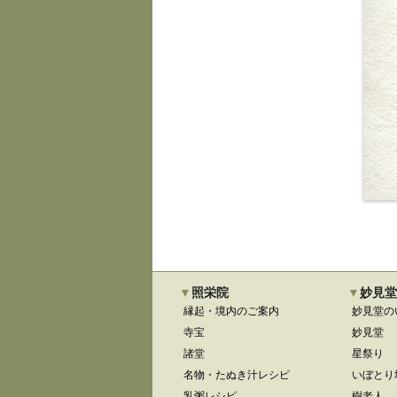
照栄院
妙見堂
縁起・境内のご案内
妙見堂の
寺宝
妙見堂
諸堂
星祭り
名物・たぬき汁レシピ
いぼとり
乳粥レシピ
樹老人