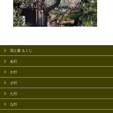
花と庭 もくじ
あ行
か行
さ行
た行
な行