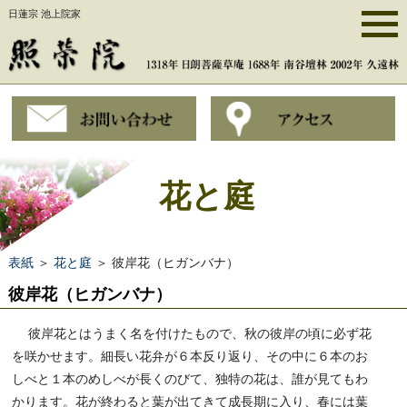
日蓮宗 池上院家
花と庭
表紙
＞
花と庭
＞ 彼岸花（ヒガンバナ）
彼岸花（ヒガンバナ）
彼岸花とはうまく名を付けたもので、秋の彼岸の頃に必ず花
を咲かせます。細長い花弁が６本反り返り、その中に６本のお
しべと１本のめしべが長くのびて、独特の花は、誰が見てもわ
かります。花が終わると葉が出てきて成長期に入り、春には葉