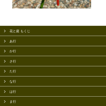
花と庭 もくじ
あ行
か行
さ行
た行
な行
は行
ま行