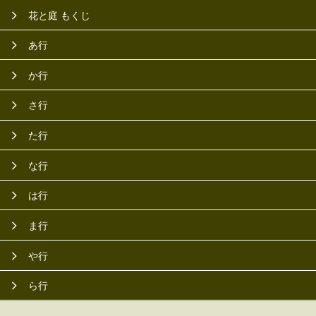
花と庭 もくじ
あ行
か行
さ行
た行
な行
は行
ま行
や行
ら行