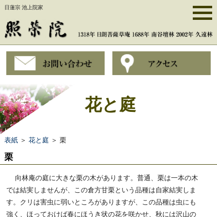
日蓮宗 池上院家
花と庭
表紙
＞
花と庭
＞ 栗
栗
向林庵の庭に大きな栗の木があります。普通、栗は一本の木
では結実しませんが、この倉方甘栗という品種は自家結実しま
す。クリは害虫に弱いところがありますが、この品種は虫にも
強く、ほっておけば春にほうき状の花を咲かせ、秋には沢山の