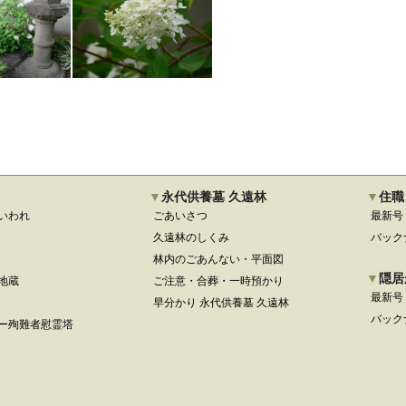
永代供養墓 久遠林
住職
いわれ
ごあいさつ
最新号
久遠林のしくみ
バック
林内のごあんない・平面図
隠居
地蔵
ご注意・合葬・一時預かり
最新号
早分かり 永代供養墓 久遠林
バック
ー殉難者慰霊塔