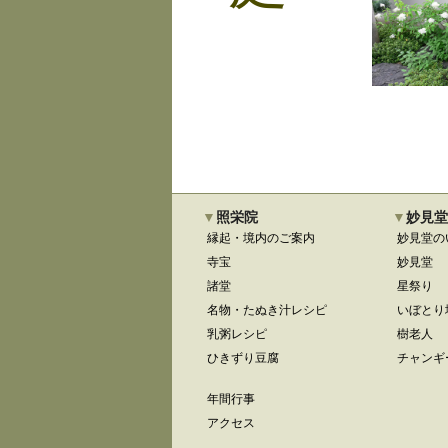
照栄院
妙見堂
縁起・境内のご案内
妙見堂の
寺宝
妙見堂
諸堂
星祭り
名物・たぬき汁レシピ
いぼとり
乳粥レシピ
樹老人
ひきずり豆腐
チャンギ
年間行事
アクセス