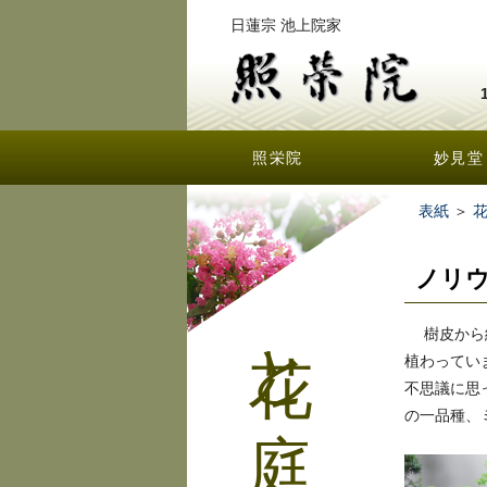
日蓮宗 池上院家
照栄院
妙見堂
表紙
＞
ノリ
花と庭
樹皮から紙
植わってい
不思議に思
の一品種、