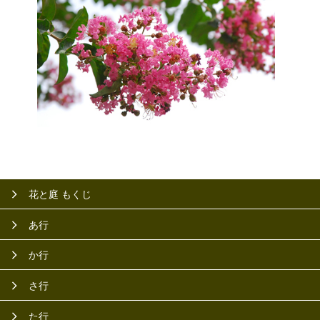
花と庭 もくじ
あ行
か行
さ行
た行